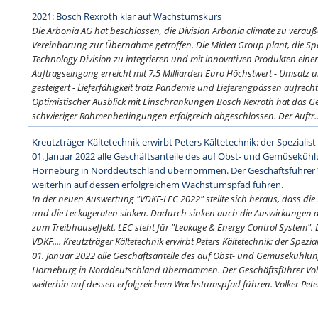
2021: Bosch Rexroth klar auf Wachstumskurs
Die Arbonia AG hat beschlossen, die Division Arbonia climate zu veräu
Vereinbarung zur Übernahme getroffen. Die Midea Group plant, die Spa
Technology Division zu integrieren und mit innovativen Produkten einen 
Auftragseingang erreicht mit 7,5 Milliarden Euro Höchstwert - Umsatz u
gesteigert - Lieferfähigkeit trotz Pandemie und Lieferengpässen aufrech
Optimistischer Ausblick mit Einschränkungen Bosch Rexroth hat das Ge
schwieriger Rahmenbedingungen erfolgreich abgeschlossen. Der Auftr..
Kreutzträger Kältetechnik erwirbt Peters Kältetechnik: der Spezialist
01. Januar 2022 alle Geschäftsanteile des auf Obst- und Gemüseküh
Horneburg in Norddeutschland übernommen. Der Geschäftsführer 
weiterhin auf dessen erfolgreichem Wachstumspfad führen.
In der neuen Auswertung "VDKF-LEC 2022" stellte sich heraus, dass di
und die Leckageraten sinken. Dadurch sinken auch die Auswirkungen de
zum Treibhauseffekt. LEC steht für "Leakage & Energy Control System".
VDKF.... Kreutzträger Kältetechnik erwirbt Peters Kältetechnik: der Spezia
01. Januar 2022 alle Geschäftsanteile des auf Obst- und Gemüsekühlu
Horneburg in Norddeutschland übernommen. Der Geschäftsführer Vol
weiterhin auf dessen erfolgreichem Wachstumspfad führen. Volker Peter