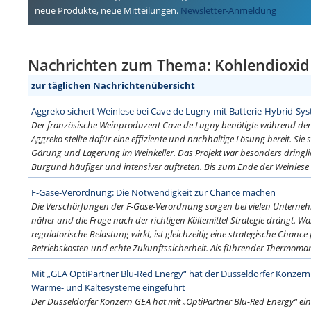
neue Produkte, neue Mitteilungen.
Newsletter-Anmeldung
Nachrichten zum Thema: Kohlendioxid 
zur täglichen Nachrichtenübersicht
Aggreko sichert Weinlese bei Cave de Lugny mit Batterie-Hybrid-Sy
Der französische Weinproduzent Cave de Lugny benötigte während der W
Aggreko stellte dafür eine effiziente und nachhaltige Lösung bereit. Sie 
Gärung und Lagerung im Weinkeller. Das Projekt war besonders dringli
Burgund häufiger und intensiver auftreten. Bis zum Ende der Weinlese 
F-Gase-Verordnung: Die Notwendigkeit zur Chance machen
Die Verschärfungen der F-Gase-Verordnung sorgen bei vielen Unternehm
näher und die Frage nach der richtigen Kältemittel-Strategie drängt. Was
regulatorische Belastung wirkt, ist gleichzeitig eine strategische Chance
Betriebskosten und echte Zukunftssicherheit. Als führender Thermoma
Mit „GEA OptiPartner Blu-Red Energy“ hat der Düsseldorfer Konzern 
Wärme- und Kältesysteme eingeführt
Der Düsseldorfer Konzern GEA hat mit „OptiPartner Blu-Red Energy“ eine