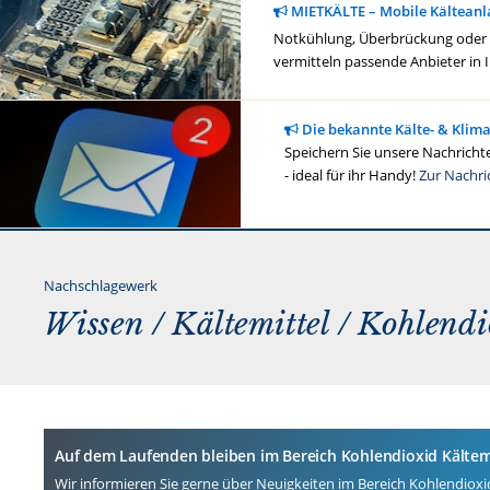
MIETKÄLTE – Mobile Kälteanl
Notkühlung, Überbrückung oder ge
vermitteln passende Anbieter in 
Die bekannte Kälte- & Klim
Speichern Sie unsere Nachrichte
- ideal für ihr Handy!
Zur Nachri
Nachschlagewerk
Wissen /
Kältemittel
/ Kohlendi
Auf dem Laufenden bleiben im Bereich Kohlendioxid Kältem
Wir informieren Sie gerne über Neuigkeiten im Bereich Kohlendioxid