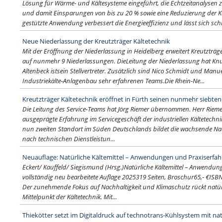
Lösung für Wärme- und Kältesysteme eingeführt, die Echtzeitanalysen 
und damit Einsparungen von bis zu 20 % sowie eine Reduzierung der Koh
gestützte Anwendung verbessert die Energieeffizienz und lässt sich schn
Neue Niederlassung der Kreutzträger Kältetechnik
Mit der Eröffnung der Niederlassung in Heidelberg erweitert Kreutzträg
auf nunmehr 9 Niederlassungen. DieLeitung der Niederlassung hat 
Altenbeck istsein Stellvertreter. Zusätzlich sind Nico Schmidt und Manuel
Industriekälte-Anlagenbau sehr erfahrenen Teams.Die Rhein-Ne...
Kreutzträger Kältetechnik eröffnet in Fürth seinen nunmehr siebte
Die Leitung des Service-Teams hat Jörg Riemer übernommen. Herr Rieme
ausgeprägte Erfahrung im Servicegeschäft der industriellen Kältetechn
nun zweiten Standort im Süden Deutschlands bildet die wachsende N
nach technischen Dienstleistun...
Neuauflage: Natürliche Kältemittel – Anwendungen und Praxiserfa
Eckert/ Kauffeld/ Siegismund (Hrsg.)Natürliche Kältemittel – Anwendu
vollständig neu bearbeitete Auflage 2025319 Seiten, Broschur65,- €ISB
Der zunehmende Fokus auf Nachhaltigkeit und Klimaschutz rückt natürli
Mittelpunkt der Kältetechnik. Mit...
Thiekötter setzt im Digitaldruck auf technotrans-Kühlsystem mit na