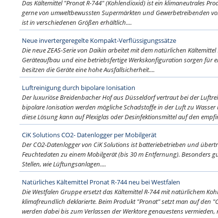
Das Kältemittel "Pronat R-744" (Kohlendioxid) ist ein klimaneutrales Pro
gerne von umweltbewussten Supermärkten und Gewerbetreibenden von
ist in verschiedenen Größen erhältlich....
Neue invertergeregelte Kompakt-Verflüssigungssätze
Die neue ZEAS-Serie von Daikin arbeitet mit dem natürlichen Kältemitte
Geräteaufbau und eine betriebsfertige Werkskonfiguration sorgen für ei
besitzen die Geräte eine hohe Ausfallsicherheit....
Luftreinigung durch bipolare Ionisation
Der luxuriöse Breidenbacher Hof aus Düsseldorf vertraut bei der Luftre
bipolare Ionisation werden mögliche Schadstoffe in der Luft zu Wasse
diese Lösung kann auf Plexiglas oder Desinfektionsmittel auf den empfin
CiK Solutions CO2- Datenlogger per Mobilgerät
Der CO2-Datenlogger von CiK Solutions ist batteriebetrieben und übert
Feuchtedaten zu einem Mobilgerät (bis 30 m Entfernung). Besonders gu
Stellen, wie Lüftungsanlagen....
Natürliches Kältemittel Pronat R-744 neu bei Westfalen
Die Westfalen Gruppe ersetzt das Kältemittel R-744 mit natürlichem Koh
klimafreundlich deklarierte. Beim Produkt "Pronat" setzt man auf den "
werden dabei bis zum Verlassen der Werktore genauestens vermieden, re