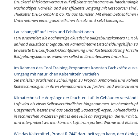
Druckerei Thiekötter vertraut auf effiziente technotrans-Kühltechnologie
Nachhaltiges Handeln und der effiziente Umgang mit Ressourcen sind 
Thiekötter Druck GmbH & Co. KG aus Münster. Mit einem betrieblichen
Unternehmen einen ganzheitlichen Ansatz und setzt konsequ...
Lauschangriff auf Lecks und Fehlfunktionen
FLIR präsentiert die hochwertige akustische Bildgebungskamera FLIR Si
anhand akustischer Signaturen Kamerainterne Entscheidungshilfen z
Erweiterte Druckluft-Leck-Quantifizierung und Kostenschätzung Hirscha
Bildgebungskameras erkennen selbst in lärmintensiven Industri...
Im Rahmen des Cool Training-Programms konnten Fachkräfte aus si
Umgang mit natürlichen Kältemitteln vertiefen
Sie erhielten praxisnahe Schulungen zu Propan, Ammoniak und Kohlen
Kältetechnologien in ihren Heimatländern zu fördern und weiterzuvermit
Klimatechnische Vorgänge der feuchten Luft in Gebäuden verständli
Luft wird als etwas Selbstverständliches hingenommen. Im chemisch-phy
Gasgemisch, bestehend aus Stickstoff, Sauerstoff, Argon, Kohlendiox
in technischen Prozessen gibt es eine Fülle an Vorgängen, die nur mit 
und interpretiert werden können. Luft transportiert Wärme und Kälte eb
Wie das Kältemittel „Pronat R-744“ dazu beitragen kann, den ökol