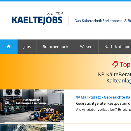
Seit 2014
Das Kältetechnik Stellenportal & 
Jobs
Branchenbuch
Wissen
Nachrichtenpor
Top
KB KälteBera
Kälteanla
Marktplatz - Gebrauchte Kä
Gebrauchtgeräte, Restposten un
Als Anbieter verkaufen? Erreich