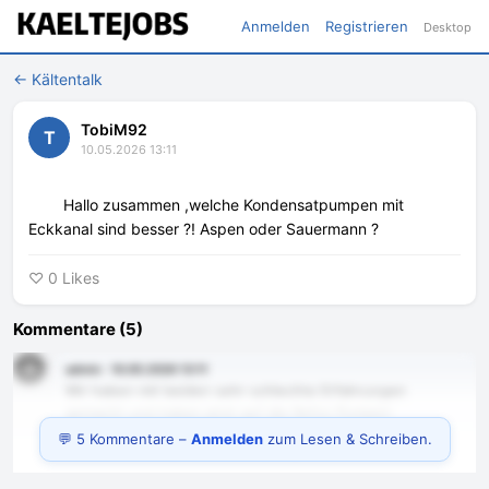
Anmelden
Registrieren
Desktop
← Kältentalk
TobiM92
T
10.05.2026 13:11
        Hallo zusammen ,welche Kondensatpumpen mit 
Eckkanal sind besser ?! Aspen oder Sauermann ?    
♡ 0 Likes
Kommentare (5)
A
admin · 10.05.2026 13:11
Wir haben mit beiden sehr schlechte Erfahrungen
gemacht und haben jetzt auf die Refco Pumpen
umgestellt.
💬 5 Kommentare –
Anmelden
zum Lesen & Schreiben.
Jetzt heißt es abwarten ob die halten…