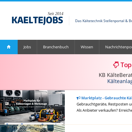
Seit 2014
Das Kältetechnik Stellenportal & 
Jobs
Branchenbuch
Wissen
Nachrichtenpor
Top
KB KälteBera
Kälteanla
Marktplatz - Gebrauchte Kä
Gebrauchtgeräte, Restposten un
Als Anbieter verkaufen? Erreich