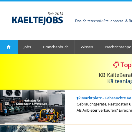
Seit 2014
Das Kältetechnik Stellenportal & 
Jobs
Branchenbuch
Wissen
Nachrichtenpor
Top
KB KälteBera
Kälteanla
Marktplatz - Gebrauchte Kä
Gebrauchtgeräte, Restposten un
Als Anbieter verkaufen? Erreich