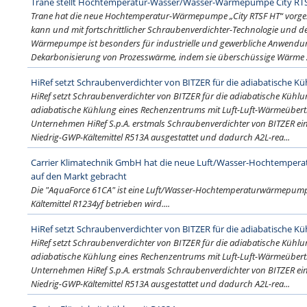
Trane stellt Hochtemperatur-Wasser/Wasser-Wärmepumpe City RT
Trane hat die neue Hochtemperatur-Wärmepumpe „City RTSF HT“ vorgeste
kann und mit fortschrittlicher Schraubenverdichter-Technologie und dem
Wärmepumpe ist besonders für industrielle und gewerbliche Anwendung
Dekarbonisierung von Prozesswärme, indem sie überschüssige Wärme z
HiRef setzt Schraubenverdichter von BITZER für die adiabatische K
HiRef setzt Schraubenverdichter von BITZER für die adiabatische Kühlu
adiabatische Kühlung eines Rechenzentrums mit Luft-Luft-Wärmeübertr
Unternehmen HiRef S.p.A. erstmals Schraubenverdichter von BITZER ei
Niedrig-GWP-Kältemittel R513A ausgestattet und dadurch A2L-rea...
Carrier Klimatechnik GmbH hat die neue Luft/Wasser-Hochtempe
auf den Markt gebracht
Die "AquaForce 61CA" ist eine Luft/Wasser-Hochtemperaturwärmepumpe
Kältemittel R1234yf betrieben wird....
HiRef setzt Schraubenverdichter von BITZER für die adiabatische K
HiRef setzt Schraubenverdichter von BITZER für die adiabatische Kühlu
adiabatische Kühlung eines Rechenzentrums mit Luft-Luft-Wärmeübertr
Unternehmen HiRef S.p.A. erstmals Schraubenverdichter von BITZER ei
Niedrig-GWP-Kältemittel R513A ausgestattet und dadurch A2L-rea...