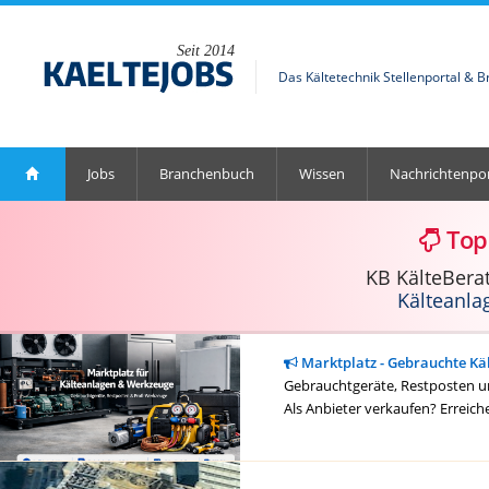
Seit 2014
Das Kältetechnik Stellenportal & 
Jobs
Branchenbuch
Wissen
Nachrichtenpor
Top
KB KälteBera
Kälteanla
Marktplatz - Gebrauchte Kä
Gebrauchtgeräte, Restposten un
Als Anbieter verkaufen? Erreich