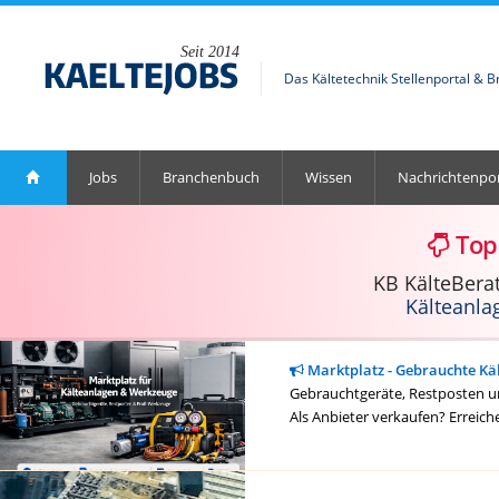
Seit 2014
Das Kältetechnik Stellenportal & 
Jobs
Branchenbuch
Wissen
Nachrichtenpor
Top
KB KälteBera
Kälteanla
Marktplatz - Gebrauchte Kä
Gebrauchtgeräte, Restposten un
Als Anbieter verkaufen? Erreich