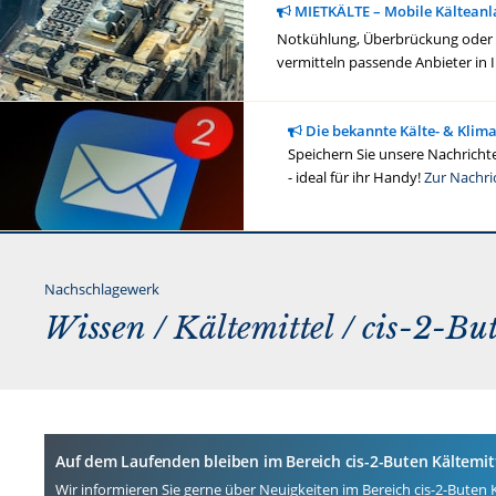
MIETKÄLTE – Mobile Kälteanl
Notkühlung, Überbrückung oder ge
vermitteln passende Anbieter in 
Die bekannte Kälte- & Klim
Speichern Sie unsere Nachrichte
- ideal für ihr Handy!
Zur Nachri
Nachschlagewerk
Wissen /
Kältemittel
/ cis-2-But
Auf dem Laufenden bleiben im Bereich cis-2-Buten Kältemit
Wir informieren Sie gerne über Neuigkeiten im Bereich cis-2-Buten K