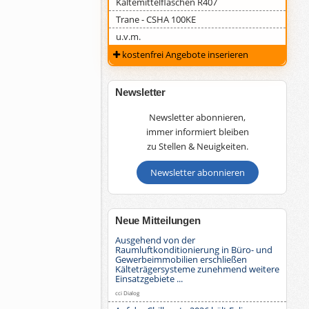
Kältemittelflaschen R407
Trane - CSHA 100KE
u.v.m.
kostenfrei Angebote inserieren
Newsletter
Newsletter abonnieren,
immer informiert bleiben
zu Stellen & Neuigkeiten.
Newsletter abonnieren
Neue Mitteilungen
Ausgehend von der
Raumluftkonditionierung in Büro- und
Gewerbeimmobilien erschließen
Kälteträgersysteme zunehmend weitere
Einsatzgebiete ...
cci Dialog