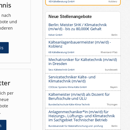
KB KälteBeratung GmbH
Koblenz
hnis
e nach
Neue Stellenangebote
ebote und
Berlin: Meister SHK / Klimatechnik
nderen
(m/w/d) - bis zu 80,000€ Gehalt
Kelver GmbH
Berlin
Kälteanlagenbauermeister (m/w/d) -
Koblenz
is
KB KälteBeratung GmbH
Rheinland-Pfalz
Mechatroniker für Kältetechnik (m/w/d)
in Dresden
Seco Kältetechnik GmbH
bundesweit
Servicetechniker Kälte- und
tter
Klimatechnik (m/w/d)
COOLtec Systems Klima Kälte GmbH
Bayern
ich per
Kältemeister (m/w/d) als Dozent für
Berufsschule und ÜLU
 neue
Bundesfachschule Kälte-Klima-Technik
Thüringen
bote
Anlagenmechaniker*in (m/w/d) für
.
Heizungs-, Lüftungs- und Klimatechnik
im Sachgebiet Technischer Betrieb
n
Bundesanstalt für Materialforschung und -prüfung
Berlin