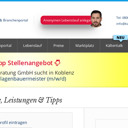
Tel: 08
l & Branchenportal
Anonymen Lebenslauf anlegen
info@ka
NEU
nportal
Lebenslauf
Preise
Marktplatz
Kältentalk
op Stellenangebot
eratung GmbH sucht in Koblenz
nlagenbauermeister (m/w/d)
e, Leistungen & Tipps
ofil eintragen