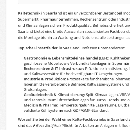
Kältetechnik in Saarland
ist ein unverzichtbarer Bestandteil mo
Supermarkt, Pharmaunternehmen, Rechenzentrum oder Industrieb
und Klimaanlagen sichern Produktqualität, Betriebssicherheit und
Saarland bietet eine breite Auswahl an spezialisierten Fachbetri
die Montage bis hin zu Wartung und Notdienst alle Leistungen a
Typische Einsatzfelder in Saarland
umfassen unter anderem:
Gastronomie & Lebensmitteleinzelhandel (LEH):
Kühltheken,
geschlossene Möbel sowie Verbundkälteanlagen in Supermär
Rechenzentren & IT-Infrastruktur:
Präzisionsklimatisierung, 
und Kaltwassersätze für hochverfügbare IT-Umgebungen.
Industrie & Produktion:
Prozesskälte für chemische, pharma
lebensmittelverarbeitende Betriebe; Kaltwasser-Systeme un
Großanlagen.
Gebäudetechnik & Klimatisierung:
Split-Klimaanlagen, VR
und zentrale Raumlufttechnikanlagen für Büros, Hotels und ö
Medizin & Pharma:
Temperaturgeführte Lagerräume, Blutban
validierte Kühlsysteme nach GDP/GMP-Standard.
Worauf Sie bei der Wahl eines Kälte-Fachbetriebs in Saarland a
sind das
F-Gase-Zertifikat
(Pflicht für Arbeiten an Anlagen mit flu