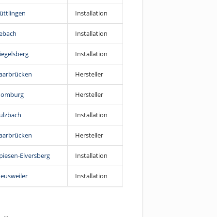
üttlingen
Installation
ebach
Installation
iegelsberg
Installation
aarbrücken
Hersteller
omburg
Hersteller
ulzbach
Installation
aarbrücken
Hersteller
piesen-Elversberg
Installation
eusweiler
Installation