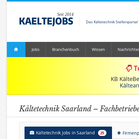
Seit 2014
Das Kältetechnik Stellenporta
Jobs
Branchenbuch
Wissen
Nachrichte
T
KB KälteB
Kältea
Kältetechnik Saarland – Fachbetrieb
Kältetechnik Jobs in Saarland
Firmenpr
25