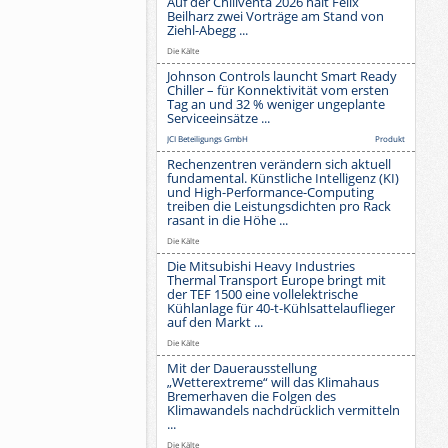
Auf der Chillventa 2026 hält Felix
Beilharz zwei Vorträge am Stand von
Ziehl-Abegg ...
Die Kälte
Johnson Controls launcht Smart Ready
Chiller – für Konnektivität vom ersten
Tag an und 32 % weniger ungeplante
Serviceeinsätze ...
JCI Beteiligungs GmbH
Produkt
Rechenzentren verändern sich aktuell
fundamental. Künstliche Intelligenz (KI)
und High-Performance-Computing
treiben die Leistungsdichten pro Rack
rasant in die Höhe ...
Die Kälte
Die Mitsubishi Heavy Industries
Thermal Transport Europe bringt mit
der TEF 1500 eine vollelektrische
Kühlanlage für 40-t-Kühlsattelauflieger
auf den Markt ...
Die Kälte
Mit der Dauerausstellung
„Wetterextreme“ will das Klimahaus
Bremerhaven die Folgen des
Klimawandels nachdrücklich vermitteln
...
Die Kälte