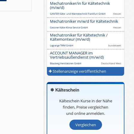
Mechatroniker/in für Kältetechnik
(m/w/d)
GANTER Kälte- und Wärmetechnik Frankfurt GmbH
Hessen
Mechatroniker m/w/d für Kältetechnik
Gessner Kälte-Klima-Service GmbH
Hessen
Mechatroniker für Kältetechnik /
Kältemonteur (m/w/d)
Lagrange TWM GmbH
bundesweit
ACCOUNT MANAGER im
Vertriebsaußendienst (m/w/d)
Blauberg Ventilatoren GmbH
Deutschland West
Stellenanzeige veröffentlichen
❄ Kälteschein
Kälteschein Kurse in der Nähe
finden, Preise vergleichen
und online anmelden.
Vergleichen