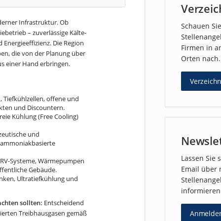
Verzeic
derner Infrastruktur. Ob
Schauen Si
etrieb – zuverlässige Kälte-
Stellenang
 Energieeffizienz. Die Region
Firmen in a
eben, die von der Planung über
Orten nach.
us einer Hand erbringen.
Verzeichn
 Tiefkühlzellen, offene und
kten und Discountern.
freie Kühlung (Free Cooling)
zeutische und
Newsle
d ammoniakbasierte
Lassen Sie s
F/VRV-Systeme, Wärmepumpen
Email über
ffentliche Gebäude.
ken, Ultratiefkühlung und
Stellenange
informieren
chten sollten:
Entscheidend
orierten Treibhausgasen gemäß
Anmelde