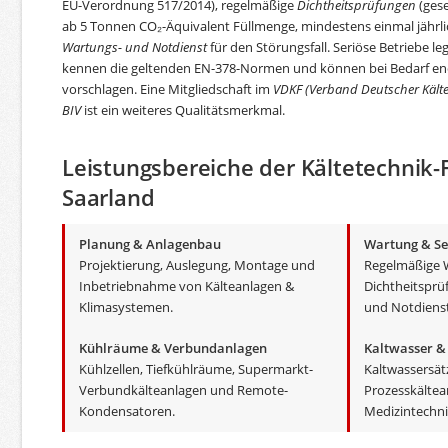
EU-Verordnung 517/2014), regelmäßige
Dichtheitsprüfungen
(gese
ab 5 Tonnen CO₂-Äquivalent Füllmenge, mindestens einmal jährlic
Wartungs- und Notdienst
für den Störungsfall. Seriöse Betriebe l
kennen die geltenden EN-378-Normen und können bei Bedarf en
vorschlagen. Eine Mitgliedschaft im
VDKF (Verband Deutscher Kälte
BIV
ist ein weiteres Qualitätsmerkmal.
Leistungsbereiche der Kältetechnik-
Saarland
Planung & Anlagenbau
Wartung & Se
Projektierung, Auslegung, Montage und
Regelmäßige 
Inbetriebnahme von Kälteanlagen &
Dichtheitsprü
Klimasystemen.
und Notdienst
Kühlräume & Verbundanlagen
Kaltwasser &
Kühlzellen, Tiefkühlräume, Supermarkt-
Kaltwassersät
Verbundkälteanlagen und Remote-
Prozesskältean
Kondensatoren.
Medizintechni