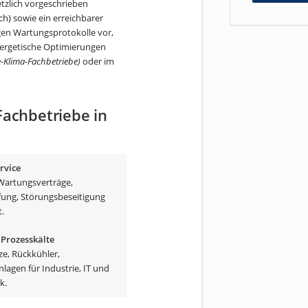
tzlich vorgeschrieben
h) sowie ein erreichbarer
egen Wartungsprotokolle vor,
ergetische Optimierungen
-Klima-Fachbetriebe)
oder im
Fachbetriebe in
rvice
Wartungsverträge,
fung, Störungsbeseitigung
.
 Prozesskälte
ze, Rückkühler,
lagen für Industrie, IT und
k.