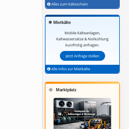
Alles zum Kälteschein
❄ Mietkälte
Mobile Kälteanlagen,
Kaltwassersätze & Notkühlung
kurzfristig anfragen.
Jetzt Anfrage stellen
Alle Infos zur Mietkälte
Marktplatz
🔶