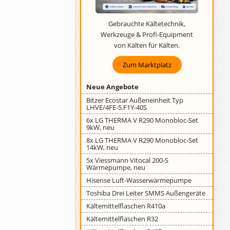
Gebrauchte Kältetechnik,
Werkzeuge & Profi-Equipment
von Kälten für Kälten.
Zum Marktplatz
Neue Angebote
Bitzer Ecostar Außeneinheit Typ
LHVE/4FE-5.F1Y-40S
6x LG THERMA V R290 Monobloc-Set
9kW, neu
8x LG THERMA V R290 Monobloc-Set
14kW, neu
5x Viessmann Vitocal 200-S
Wärmepumpe, neu
Hisense Luft-Wasserwärmepumpe
Toshiba Drei Leiter SMMS Außengeräte
Kältemittelflaschen R410a
Kältemittelflaschen R32