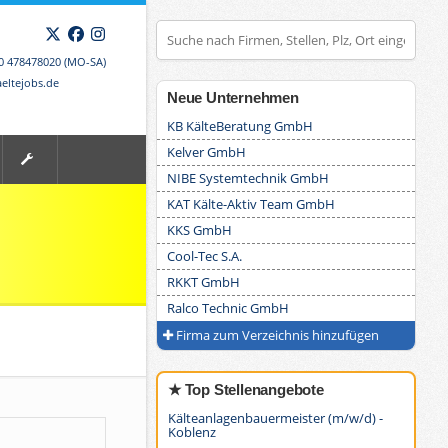
X
Facebook
Instagram
00 478478020 (MO-SA)
eltejobs.de
Neue Unternehmen
KB KälteBeratung GmbH
Kelver GmbH
NIBE Systemtechnik GmbH
KAT Kälte-Aktiv Team GmbH
KKS GmbH
Cool-Tec S.A.
RKKT GmbH
Ralco Technic GmbH
Firma zum Verzeichnis hinzufügen
★ Top Stellenangebote
Kälteanlagenbauermeister (m/w/d) -
Koblenz