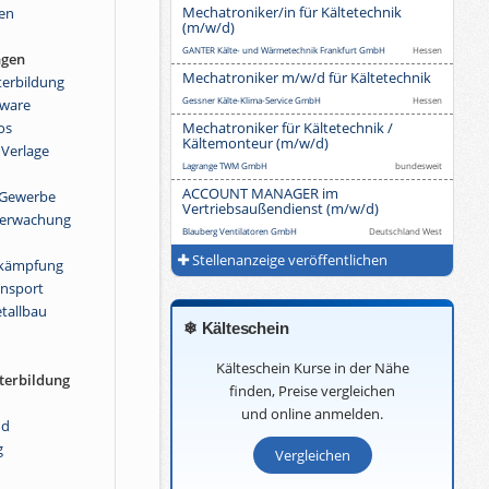
Mechatroniker/in für Kältetechnik
en
(m/w/d)
GANTER Kälte- und Wärmetechnik Frankfurt GmbH
Hessen
ngen
Mechatroniker m/w/d für Kältetechnik
terbildung
Gessner Kälte-Klima-Service GmbH
Hessen
fware
os
Mechatroniker für Kältetechnik /
Kältemonteur (m/w/d)
 Verlage
Lagrange TWM GmbH
bundesweit
ACCOUNT MANAGER im
r Gewerbe
Vertriebsaußendienst (m/w/d)
berwachung
Blauberg Ventilatoren GmbH
Deutschland West
Stellenanzeige veröffentlichen
ekämpfung
ansport
tallbau
❄ Kälteschein
Kälteschein Kurse in der Nähe
terbildung
finden, Preise vergleichen
und online anmelden.
nd
g
Vergleichen