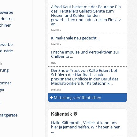
Alfred Kaut bietet mit der Baureihe Pln
des Herstellers Galletti Geräte zum
Gewerbe
Heizen und Kühlen für den
ndustrie
gewerblichen und industriellen Einsatz
an ...
chinen
Die Kälte
Klimakanäle neu gedacht ...
Gewerbe
Die Kälte
ndustrie
Frische Impulse und Perspektiven zur
Chillventa ...
HLK
ik
erung
Der Show-Truck von Kälte Eckert bot
Schülern der Hanfbachschule
n
praxisnahe Einblicke in den Beruf des
ormer
Mechatronikers für Kältetechnik ...
gen
Die Kälte
Mitteilung veröffentlichen
n
Kältentalk 💬
haltgeräte
Hallo Kälteprofis, Vielleicht kann uns
hier ja jemand helfen. Wir haben einen
…