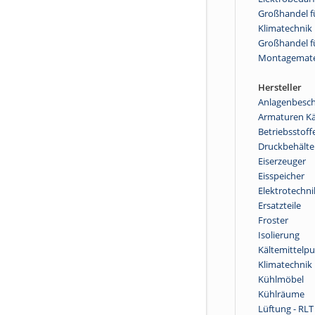
Großhandel fü
Klimatechnik
Großhandel f
Montagemate
Hersteller
Anlagenbesch
Armaturen Kä
Betriebsstoff
Druckbehälte
Eiserzeuger
Eisspeicher
Elektrotechni
Ersatzteile
Froster
Isolierung
Kältemittel
Klimatechnik
Kühlmöbel
Kühlräume
Lüftung - RLT