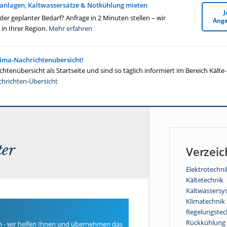
anlagen, Kaltwassersätze & Notkühlung mieten
J
r geplanter Bedarf? Anfrage in 2 Minuten stellen – wir
Ange
in Ihrer Region.
Mehr erfahren
lima-Nachrichtenübersicht!
htenübersicht als Startseite und sind so täglich informiert im Bereich Kälte
chrichten-Übersicht
ter
Verzeic
Elektrotechni
Kältetechnik
Kaltwassersy
Klimatechnik
Regelungstec
Rückkühlung
n - wir helfen Ihnen und übernehmen das