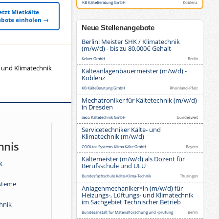
KB KälteBeratung GmbH
Koblenz
etzt Mietkälte
bote einholen →
Neue Stellenangebote
Berlin: Meister SHK / Klimatechnik
(m/w/d) - bis zu 80,000€ Gehalt
Kelver GmbH
Berlin
- und Klimatechnik
Kälteanlagenbauermeister (m/w/d) -
Koblenz
KB KälteBeratung GmbH
Rheinland-Pfalz
Mechatroniker für Kältetechnik (m/w/d)
in Dresden
Seco Kältetechnik GmbH
bundesweit
Servicetechniker Kälte- und
Klimatechnik (m/w/d)
hnis
COOLtec Systems Klima Kälte GmbH
Bayern
Kältemeister (m/w/d) als Dozent für
k
Berufsschule und ÜLU
Bundesfachschule Kälte-Klima-Technik
Thüringen
steme
Anlagenmechaniker*in (m/w/d) für
Heizungs-, Lüftungs- und Klimatechnik
im Sachgebiet Technischer Betrieb
hnik
Bundesanstalt für Materialforschung und -prüfung
Berlin