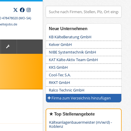
X
Facebook
Instagram
00 478478020 (MO-SA)
eltejobs.de
Neue Unternehmen
KB KälteBeratung GmbH
Kelver GmbH
NIBE Systemtechnik GmbH
KAT Kälte-Aktiv Team GmbH
KKS GmbH
Cool-Tec S.A.
RKKT GmbH
Ralco Technic GmbH
Firma zum Verzeichnis hinzufügen
★ Top Stellenangebote
Kälteanlagenbauermeister (m/w/d) -
Koblenz