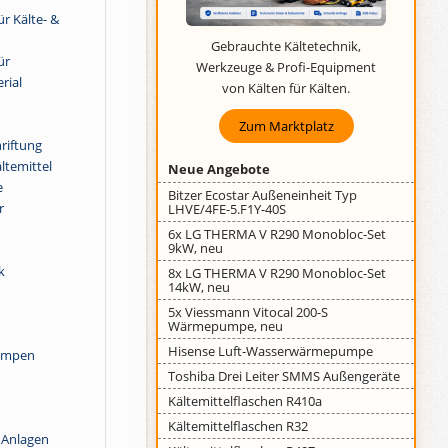
r Kälte- &
Gebrauchte Kältetechnik,
ür
Werkzeuge & Profi-Equipment
rial
von Kälten für Kälten.
Zum Marktplatz
riftung
ltemittel
Neue Angebote
e
Bitzer Ecostar Außeneinheit Typ
r
LHVE/4FE-5.F1Y-40S
6x LG THERMA V R290 Monobloc-Set
9kW, neu
k
8x LG THERMA V R290 Monobloc-Set
14kW, neu
5x Viessmann Vitocal 200-S
Wärmepumpe, neu
Hisense Luft-Wasserwärmepumpe
pumpen
Toshiba Drei Leiter SMMS Außengeräte
Kältemittelflaschen R410a
Kältemittelflaschen R32
 Anlagen