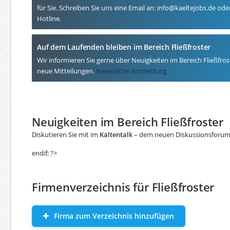
für Sie. Schreiben Sie uns eine Email an: info@kaeltejobs.de od
Hotline.
Auf dem Laufenden bleiben im Bereich Fließfroster
Wir informieren Sie gerne über Neuigkeiten im Bereich Fließfros
neue Mitteilungen.
Newsletter-Anmeldung
Neuigkeiten im Bereich Fließfroster
Diskutieren Sie mit im
Kältentalk
– dem neuen Diskussionsforum f
endif; ?>
Firmenverzeichnis für Fließfroster
Firma zum Verzeichnis hinzufügen