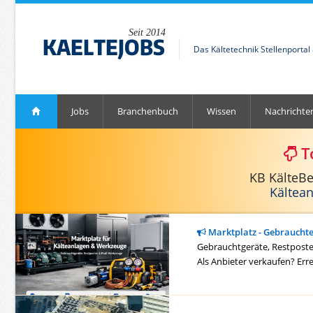
Seit 2014
Das Kältetechnik Stellenporta
Jobs
Branchenbuch
Wissen
Nachrichte
T
KB KälteB
Kältea
Marktplatz - Gebraucht
Gebrauchtgeräte, Restposten
Als Anbieter verkaufen? Err