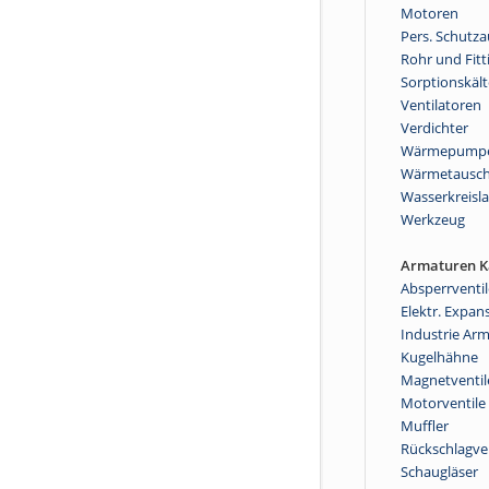
Motoren
Pers. Schutz
Rohr und Fitt
Sorptionskält
Ventilatoren
Verdichter
Wärmepump
Wärmetausch
Wasserkreisla
Werkzeug
Armaturen Kä
Absperrventil
Elektr. Expan
Industrie Ar
Kugelhähne
Magnetventil
Motorventile
Muffler
Rückschlagve
Schaugläser