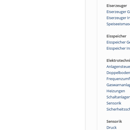
Eiserzeuger
Eiserzeuger 
Eiserzeuger I
Speiseeismas
Eisspeicher
Eisspeicher 
Eisspeicher I
Elektrotechn
Anlagensteu
Doppelbode
Frequenzumf
Gaswarnanla
Heizungen
Schaltanlage
Sensorik
Sicherheitssc
Sensorik
Druck