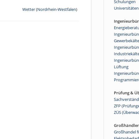
Schulungen
Universitäten
Wetter
(
Nordrhein-Westfalen
)
Ingenieurbü
Energieberat
Ingenieurbüro
Gewerbekält
Ingenieurbüro
Industriekält
Ingenieurbüro
Lüftung
Ingenieurbür
Programmier
Prüfung & Ü
Sachverständ
ZFP (Prüfung
ZÜS (Überwa
Großhändler
Großhandel f
Elektrobedarf