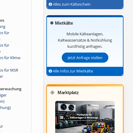
Alles zum Kälteschein
ros
❄ Mietkälte
ung
s für
Mobile Kälteanlagen,
e
Kaltwassersätze & Notkühlung
s für
kurzfristig anfragen.
e
s für Klima-
Jetzt Anfrage stellen
os für MSR
Alle Infos zur Mietkälte
er
berwachung
Marktplatz
🔶
iger
en)
chung)
ür