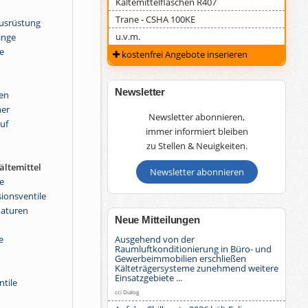
Kältemittelflaschen R407
Trane - CSHA 100KE
ausrüstung
u.v.m.
inge
e
kostenfrei Angebote inserieren
Newsletter
en
er
Newsletter abonnieren,
uf
immer informiert bleiben
zu Stellen & Neuigkeiten.
ltemittel
Newsletter abonnieren
e
sionsventile
maturen
Neue Mitteilungen
Ausgehend von der
e
Raumluftkonditionierung in Büro- und
Gewerbeimmobilien erschließen
Kälteträgersysteme zunehmend weitere
Einsatzgebiete ...
ntile
cci Dialog