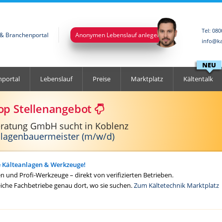
Tel: 08
l & Branchenportal
Anonymen Lebenslauf anlegen
info@ka
NEU
nportal
Lebenslauf
Preise
Marktplatz
Kältentalk
op Stellenangebot
eratung GmbH sucht in Koblenz
nlagenbauermeister (m/w/d)
e Kälteanlagen & Werkzeuge!
 und Profi-Werkzeuge – direkt von verifizierten Betrieben.
eiche Fachbetriebe genau dort, wo sie suchen.
Zum Kältetechnik Marktplatz