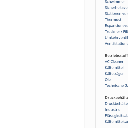
Schwimmer
Sicherheitsve
Stationen vor
Thermost.
Expansionsve
Trockner / Fil
Umkehrventi
Ventilstation
Betriebsstoff
AC-Cleaner
Kältemittel
Kälteträger
Öle
Technische G
Druckbehält
Druckbehälte
Industrie
Flüssigkeitsa
Kältemittels