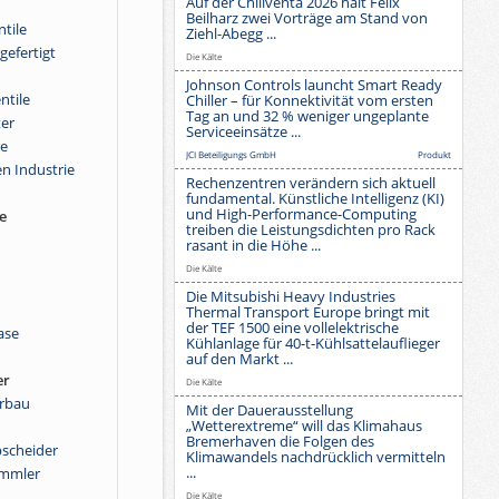
Auf der Chillventa 2026 hält Felix
Beilharz zwei Vorträge am Stand von
ntile
Ziehl-Abegg ...
gefertigt
Die Kälte
Johnson Controls launcht Smart Ready
ntile
Chiller – für Konnektivität vom ersten
Tag an und 32 % weniger ungeplante
ter
Serviceeinsätze ...
le
JCI Beteiligungs GmbH
Produkt
en Industrie
Rechenzentren verändern sich aktuell
fundamental. Künstliche Intelligenz (KI)
und High-Performance-Computing
e
treiben die Leistungsdichten pro Rack
rasant in die Höhe ...
Die Kälte
Die Mitsubishi Heavy Industries
Thermal Transport Europe bringt mit
der TEF 1500 eine vollelektrische
ase
Kühlanlage für 40-t-Kühlsattelauflieger
auf den Markt ...
er
Die Kälte
rbau
Mit der Dauerausstellung
„Wetterextreme“ will das Klimahaus
Bremerhaven die Folgen des
bscheider
Klimawandels nachdrücklich vermitteln
...
ammler
Die Kälte