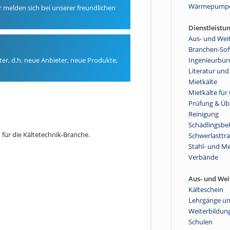
Wärmepump
er melden sich bei unserer freundlichen
Dienstleistu
Aus- und Wei
Branchen-So
ter, d.h. neue Anbieter, neue Produkte,
Ingenieurbür
Literatur und
Mietkälte
Mietkälte fü
Prüfung & Ü
Reinigung
Schädlingsb
ür die Kältetechnik-Branche.
Schwerlasttr
Stahl- und Me
Verbände
Aus- und Wei
Kälteschein
Lehrgänge u
Weiterbildun
Schulen