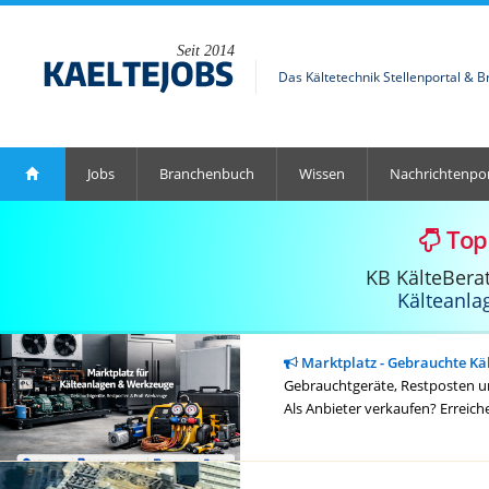
Seit 2014
Das Kältetechnik Stellenportal & 
Jobs
Branchenbuch
Wissen
Nachrichtenpor
Top
KB KälteBera
Kälteanla
Marktplatz - Gebrauchte Kä
Gebrauchtgeräte, Restposten un
Als Anbieter verkaufen? Erreich