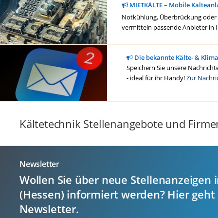
MIETKÄLTE – Mobile Kälteanl
Notkühlung, Überbrückung oder ge
vermitteln passende Anbieter in 
Die bekannte Kälte- & Klim
Speichern Sie unsere Nachrichte
- ideal für ihr Handy!
Zur Nachri
Kältetechnik Stellenangebote und Firme
Newsletter
Wollen Sie über neue Stellenanzeigen 
(Hessen) informiert werden? Hier geht
Newsletter.