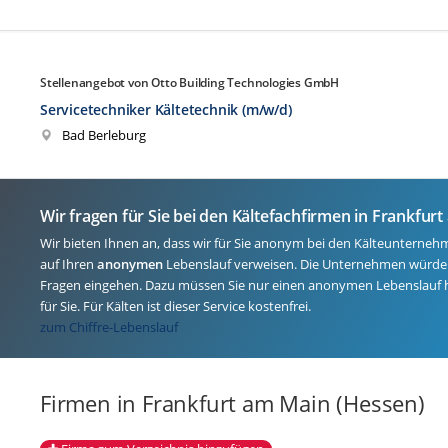
Stellenangebot von Otto Building Technologies GmbH
Servicetechniker Kältetechnik (m/w/d)
Bad Berleburg
Wir fragen für Sie bei den Kältefachfirmen in Frankfur
Wir bieten Ihnen an, dass wir für Sie anonym bei den Kälteunterneh
auf Ihren
anonymen
Lebenslauf verweisen. Die Unternehmen würden
Fragen eingehen. Dazu müssen Sie nur einen anonymen Lebenslauf 
für Sie. Für Kälten ist dieser Service kostenfrei.
zum Chiffre-Lebenslauf
Firmen in Frankfurt am Main (Hessen)