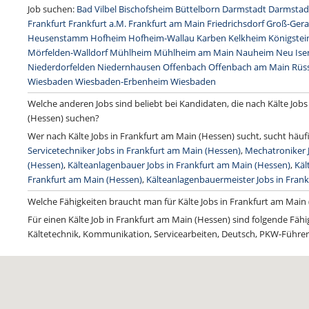
Job suchen:
Bad Vilbel
Bischofsheim
Büttelborn
Darmstadt
Darmstad
Frankfurt
Frankfurt a.M.
Frankfurt am Main
Friedrichsdorf
Groß-Ger
Heusenstamm
Hofheim
Hofheim-Wallau
Karben
Kelkheim
Königstei
Mörfelden-Walldorf
Mühlheim
Mühlheim am Main
Nauheim
Neu Ise
Niederdorfelden
Niedernhausen
Offenbach
Offenbach am Main
Rüs
Wiesbaden
Wiesbaden-Erbenheim
Wies­ba­den
Welche anderen Jobs sind beliebt bei Kandidaten, die nach Kälte Jobs
(Hessen) suchen?
Wer nach Kälte Jobs in Frankfurt am Main (Hessen) sucht, sucht häuf
Servicetechniker Jobs in Frankfurt am Main (Hessen)
,
Mechatroniker 
(Hessen)
,
Kälteanlagenbauer Jobs in Frankfurt am Main (Hessen)
,
Käl
Frankfurt am Main (Hessen)
,
Kälteanlagenbauermeister Jobs in Fran
Welche Fähigkeiten braucht man für Kälte Jobs in Frankfurt am Main
Für einen Kälte Job in Frankfurt am Main (Hessen) sind folgende Fähig
Kältetechnik, Kommunikation, Servicearbeiten, Deutsch, PKW-Führer