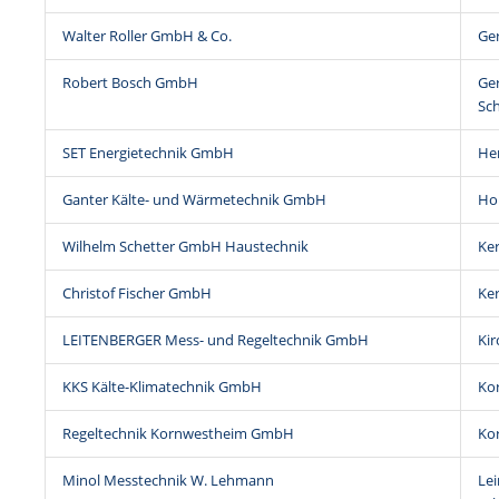
Walter Roller GmbH & Co.
Ger
Robert Bosch GmbH
Ger
Sch
SET Energietechnik GmbH
He
Ganter Kälte- und Wärmetechnik GmbH
Hol
Wilhelm Schetter GmbH Haustechnik
Ke
Christof Fischer GmbH
Ke
LEITENBERGER Mess- und Regeltechnik GmbH
Kir
KKS Kälte-Klimatechnik GmbH
Ko
Regeltechnik Kornwestheim GmbH
Ko
Minol Messtechnik W. Lehmann
Lei