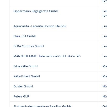
Ec
Oppermann Regelgeräte GmbH
Lei
Ec
Aquacasita - Lacasita Holistic Life GbR
Lu
bluu unit GmbH
Lu
DEKA Controls GmbH
Lu
MANN+HUMMEL International GmbH & Co. KG
Lu
Erba Kälte GmbH
Ma
Kälte Eckert GmbH
Ma
Doster GmbH
Nü
Peters GbR
Nü
Akademie der Ingenieure AkadIng GmbH
Ost