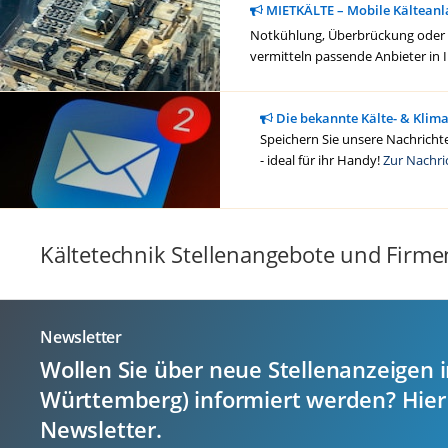
MIETKÄLTE – Mobile Kälteanl
Notkühlung, Überbrückung oder ge
vermitteln passende Anbieter in 
Die bekannte Kälte- & Klim
Speichern Sie unsere Nachrichte
- ideal für ihr Handy!
Zur Nachri
Kältetechnik Stellenangebote und Firme
Newsletter
Wollen Sie über neue Stellenanzeigen i
Württemberg) informiert werden? Hier
Newsletter.