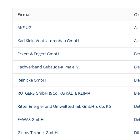
Firma
Or
AKF UG
Aic
Karl Klein Ventilatorenbau GmbH
Ai
Eckert & Engert GmbH
Be
Fachverband Gebäude-Klima e. V.
Bie
Reinicke GmbH
Bie
RÜTGERS GmbH & Co. KG KÄLTE KLIMA
Bie
Ritter Energie- und Umwelt­technik GmbH & Co. KG
De
FAWAS GmbH
De
Glems-Technik GmbH
Dit