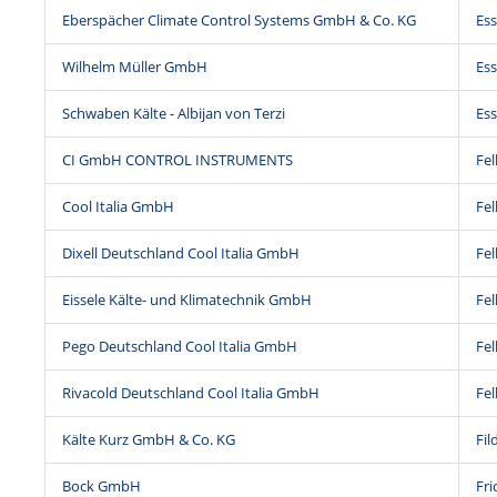
Eberspächer Climate Control Systems GmbH & Co. KG
Ess
Wilhelm Müller GmbH
Ess
Schwaben Kälte - Albijan von Terzi
Es
CI GmbH CONTROL INSTRUMENTS
Fel
Cool Italia GmbH
Fel
Dixell Deutschland Cool Italia GmbH
Fel
Eissele Kälte- und Klimatechnik GmbH
Fel
Pego Deutschland Cool Italia GmbH
Fel
Rivacold Deutschland Cool Italia GmbH
Fel
Kälte Kurz GmbH & Co. KG
Fil
Bock GmbH
Fr