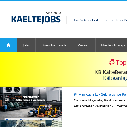
Seit 2014
Das Kältetechnik Stellenportal & 
Jobs
Branchenbuch
Wissen
Nachrichtenpor
Top
KB KälteBera
Kälteanla
Marktplatz - Gebrauchte Kä
Gebrauchtgeräte, Restposten un
Als Anbieter verkaufen? Erreich