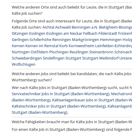
Welche anderen Orte sind auch beliebt für Leute, die in Stuttgart (
Kälte Job suchen?
Folgende Orte sind auch interessant für Leute, die in Stuttgart (Ba
Kälte Job suchen:
Aichtal
Aichwald
Benningen a.N.
Bietigheim-Bissing
Ditzingen
Esslingen
Esslingen am Neckar
Fellbach
Filderstadt
Fricken
Gerlingen-Schillerhöhe
Renningen
Markgröningen
Hemmingen
Holzg
Kernen
Kernen im Remstal
Korb
Kornwestheim
Leinfelden-Echterdi
Nürtingen
Ostfildern
Plochingen
Reutlingen
Steinenbronn
Schönaic
Schwieberdingen
Sindelfingen
Stuttgart
Stuttgart-Weilimdorf
Untere
Wolfschlugen
Welche anderen Jobs sind beliebt bei Kandidaten, die nach Kälte Jobs 
Württemberg) suchen?
Wer nach Kälte Jobs in Stuttgart (Baden-Württemberg) sucht, sucht h
Servicetechniker Jobs in Stuttgart (Baden-Württemberg)
,
Mechatronik
(Baden-Württemberg)
,
Kälteanlagenbauer Jobs in Stuttgart (Baden-
Kältetechniker Jobs in Stuttgart (Baden-Württemberg)
,
Kälteanlagenb
Stuttgart (Baden-Württemberg)
,
Welche Fähigkeiten braucht man für Kälte Jobs in Stuttgart (Baden-
Für einen Kälte Job in Stuttgart (Baden-Württemberg) sind folgende F