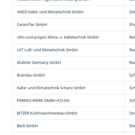
ANEO Kälte- und Klimatechnik GmbH
Ost
CeramTec GmbH
Pl
clim-cool-project Klima- u. Kältetechnik GmbH
Re
LKT Luft- und Klimatechnik GmbH
Re
MultiAir Germany GmbH
Re
Brandau GmbH
Sc
Kälte- und Klimatechnik Schanz GmbH
Sc
PERKEO-WERK GMBH+CO.KG
Sc
BITZER Kühlmaschinenbau GmbH
Sin
Beck GmbH
St