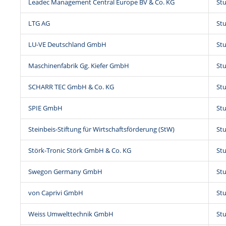
Leadec Management Central Europe BV & Co. KG
Stu
LTG AG
Stu
LU-VE Deutschland GmbH
Stu
Maschinenfabrik Gg. Kiefer GmbH
Stu
SCHARR TEC GmbH & Co. KG
Stu
SPIE GmbH
Stu
Steinbeis-Stiftung für Wirtschaftsförderung (StW)
Stu
Störk-Tronic Störk GmbH & Co. KG
Stu
Swegon Germany GmbH
Stu
von Caprivi GmbH
Stu
Weiss Umwelttechnik GmbH
Stu