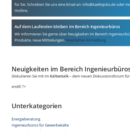
für Sie. Schreiben Sie uns eine Email an: info@kaeltejobs.de oder m
Hotline.
Auf dem Laufenden bleiben im Bereich Ingenieurbüros
Wir informieren Sie gerne über Neuigkeiten im Bereich Ingenieurbü
Produkte, neue Mitteilungen.
Newsletter-Anmeldung
Neuigkeiten im Bereich Ingenieurbüro
Diskutieren Sie mit im
Kältentalk
– dem neuen Diskussionsforum für 
endif; ?>
Unterkategorien
Energieberatung
Ingenieurbüros für Gewerbekälte