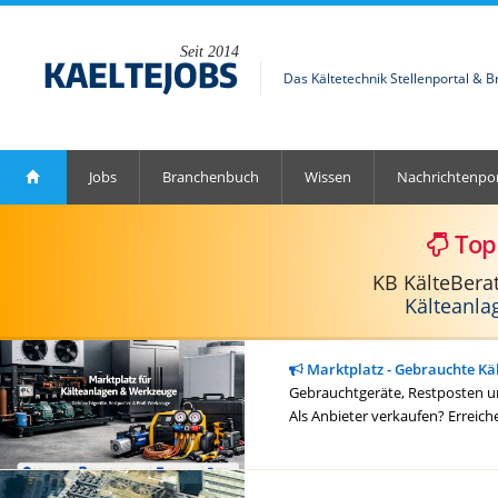
Seit 2014
Das Kältetechnik Stellenportal & 
Jobs
Branchenbuch
Wissen
Nachrichtenpor
Top
KB KälteBera
Kälteanla
Marktplatz - Gebrauchte Kä
Gebrauchtgeräte, Restposten un
Als Anbieter verkaufen? Erreich