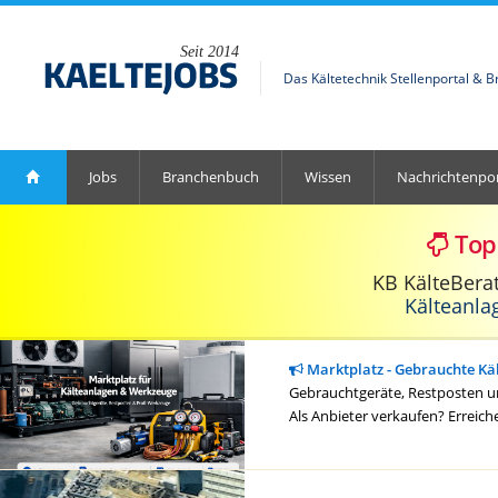
Seit 2014
Das Kältetechnik Stellenportal & 
Jobs
Branchenbuch
Wissen
Nachrichtenpor
Top
KB KälteBera
Kälteanla
Marktplatz - Gebrauchte Kä
Gebrauchtgeräte, Restposten un
Als Anbieter verkaufen? Erreich