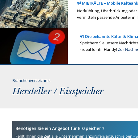
MIETKÄLTE – Mobile Kälteanl
Notkühlung, Überbrückung oder ge
vermitteln passende Anbieter in 
Die bekannte Kälte- & Klim
Speichern Sie unsere Nachrichte
- ideal für ihr Handy!
Zur Nachri
Branchenverzeichnis
Hersteller / Eisspeicher
Benötigen Sie ein Angebot für Eisspeicher ?
Fehlt Ihnen die Zeit alle Unternehmen anzurufen/anzuschreiben -