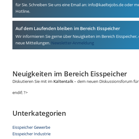
für Sie. Schreiben Sie uns eine Email an: info@kaeltejobs.de oder m
Hotline.
Auf dem Laufenden bleiben im Bereich Eisspeicher
Wir informieren Sie gerne über Neuigkeiten im Bereich Eisspeicher,
neue Mitteilungen.
Newsletter-Anmeldung
Neuigkeiten im Bereich Eisspeicher
Diskutieren Sie mit im
Kältentalk
– dem neuen Diskussionsforum für 
endif; ?>
Unterkategorien
Eisspeicher Gewerbe
Eisspeicher Industrie