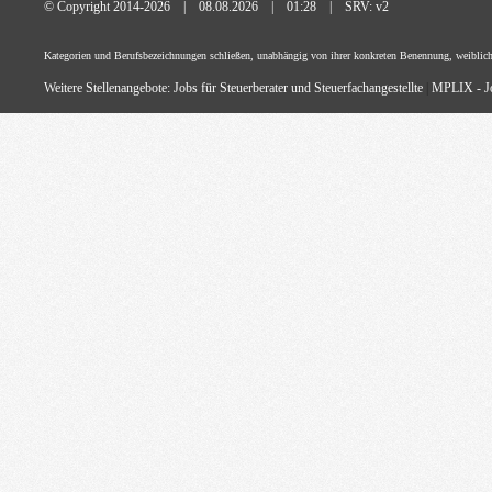
© Copyright 2014-2026 | 08.08.2026 | 01:28 | SRV: v2
Kategorien und Berufsbezeichnungen schließen, unabhängig von ihrer konkreten Benennung, weiblich
Weitere Stellenangebote:
Jobs für Steuerberater und Steuerfachangestellte
|
MPLIX - Jo