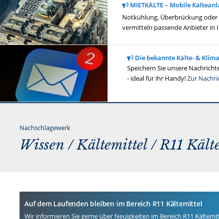
MIETKÄLTE – Mobile Kälteanl
Notkühlung, Überbrückung oder ge
vermitteln passende Anbieter in 
Die bekannte Kälte- & Klim
Speichern Sie unsere Nachrichte
- ideal für ihr Handy!
Zur Nachri
Nachschlagewerk
Wissen /
Kältemittel
/ R11 Kälte
Auf dem Laufenden bleiben im Bereich R11 Kältemittel
Wir informieren Sie gerne über Neuigkeiten im Bereich R11 Kältemit