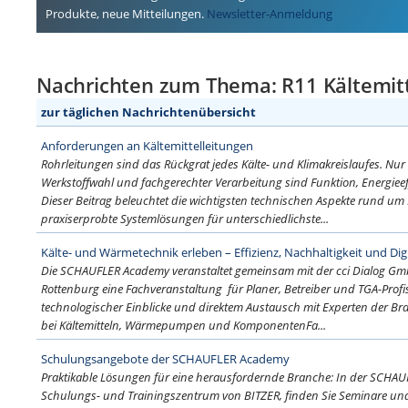
Produkte, neue Mitteilungen.
Newsletter-Anmeldung
Nachrichten zum Thema: R11 Kältemit
zur täglichen Nachrichtenübersicht
Anforderungen an Kältemittelleitungen
Rohrleitungen sind das Rückgrat jedes Kälte- und Klimakreislaufes. Nur 
Werkstoffwahl und fachgerechter Verarbeitung sind Funktion, Energieeff
Dieser Beitrag beleuchtet die wichtigsten technischen Aspekte rund um 
praxiserprobte Systemlösungen für unterschiedlichste...
Kälte- und Wärmetechnik erleben – Effizienz, Nachhaltigkeit und Digit
Die SCHAUFLER Academy veranstaltet gemeinsam mit der cci Dialog G
Rottenburg eine Fachveranstaltung für Planer, Betreiber und TGA-Profis
technologischer Einblicke und direktem Austausch mit Experten der Bran
bei Kältemitteln, Wärmepumpen und KomponentenFa...
Schulungsangebote der SCHAUFLER Academy
Praktikable Lösungen für eine herausfordernde Branche: In der SCHA
Schulungs- und Trainingszentrum von BITZER, finden Sie Seminare u