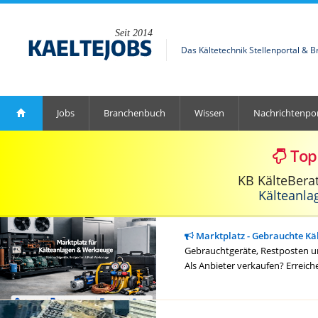
Seit 2014
Das Kältetechnik Stellenportal & 
Jobs
Branchenbuch
Wissen
Nachrichtenpor
Top
KB KälteBera
Kälteanla
Marktplatz - Gebrauchte Kä
Gebrauchtgeräte, Restposten un
Als Anbieter verkaufen? Erreich