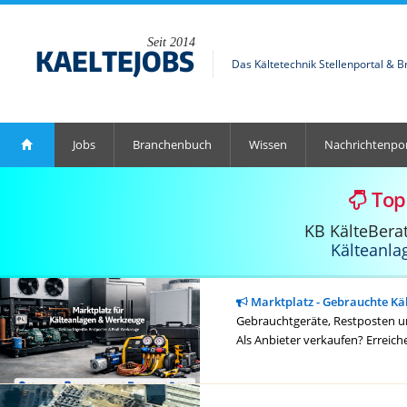
Seit 2014
Das Kältetechnik Stellenportal & 
Jobs
Branchenbuch
Wissen
Nachrichtenpor
Top
KB KälteBera
Kälteanla
Marktplatz - Gebrauchte Kä
Gebrauchtgeräte, Restposten un
Als Anbieter verkaufen? Erreich