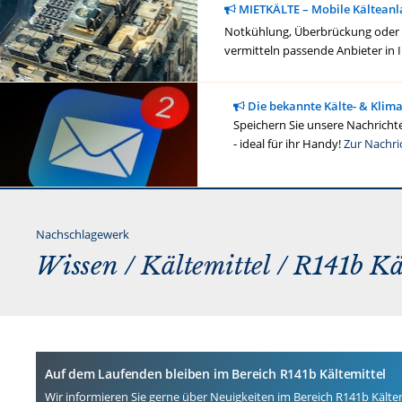
MIETKÄLTE – Mobile Kälteanl
Notkühlung, Überbrückung oder ge
vermitteln passende Anbieter in 
Die bekannte Kälte- & Klim
Speichern Sie unsere Nachrichte
- ideal für ihr Handy!
Zur Nachri
Nachschlagewerk
Wissen /
Kältemittel
/ R141b Kä
Auf dem Laufenden bleiben im Bereich R141b Kältemittel
Wir informieren Sie gerne über Neuigkeiten im Bereich R141b Kältem