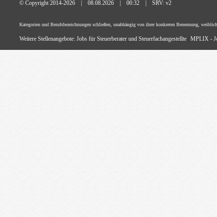
© Copyright 2014-2026 | 08.08.2026 | 00:32 | SRV: v2
Kategorien und Berufsbezeichnungen schließen, unabhängig von ihrer konkreten Benennung, weiblich
Weitere Stellenangebote:
Jobs für Steuerberater und Steuerfachangestellte
|
MPLIX - Jo