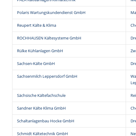
Polaris Wartungskundendienst GmbH
Ma
Reupert Kälte & Klima
Ch
ROCHHAUSEN Kältesysteme GmbH
Dr
Rülke Kühlanlagen GmbH
Zw
Sachsen-Kälte GmbH
Dr
Sachsenmilch Leppersdorf GmbH
Wa
Le
Sächsische Kältefachschule
Re
Sandner Kälte Klima GmbH
Ch
Schaltanlagenbau Hocke GmbH
Dr
Schmidt Kältetechnik GmbH
Ne