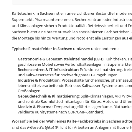
Kältetechnik in Sachsen
ist ein unverzichtbarer Bestandteil moderne
Supermarkt, Pharmaunternehmen, Rechenzentrum oder Industriebetri
und Klimaanlagen sichern Produktqualität, Betriebssicherheit und Ene
Sachsen bietet eine breite Auswahl an spezialisierten Fachbetrieben,
die Montage bis hin zu Wartung und Notdienst alle Leistungen aus e
Typische Einsatzfelder in Sachsen
umfassen unter anderem:
Gastronomie & Lebensmitteleinzelhandel (LEH):
Kühltheken, Tie
geschlossene Möbel sowie Verbundkälteanlagen in Supermärkten
Rechenzentren & IT-Infrastruktur:
Präzisionsklimatisierung, frei
und Kaltwassersätze für hochverfügbare IT-Umgebungen.
Industrie & Produktion:
Prozesskälte für chemische, pharmazeu
lebensmittelverarbeitende Betriebe; Kaltwasser-Systeme und a
Großanlagen.
Gebäudetechnik & Klimatisierung:
Split-Klimaanlagen, VRF/VR
und zentrale Raumlufttechnikanlagen für Büros, Hotels und öffe
Medizin & Pharma:
Temperaturgeführte Lagerräume, Blutbanken
validierte Kühlsysteme nach GDP/GMP-Standard.
Worauf Sie bei der Wahl eines Kälte-Fachbetriebs in Sachsen achte
sind das
F-Gase-Zertifikat
(Pflicht für Arbeiten an Anlagen mit fluori