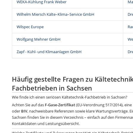
WEKA-Kühlung Frank Weber
Ma
Wilhelm Miersch Kälte–Klima–Service GmbH
Dr
Wilspec Europe
Ra
Wolfgang Mehner GmbH
We
Zapf - Kühl- und Klimaanlagen GmbH
Dr
Häufig gestellte Fragen zu Kältetechnik
Fachbetrieben in Sachsen
Wie finde ich einen seriösen Kältetechnik-Fachbetrieb in Sachsen?
Achten Sie auf das
F-Gase-Zertifikat
(EU-Verordnung 517/2014), eine 
oder
BIV
, nachweisbare Referenzen sowie klare Wartungsverträge. Ei
Sachsen finden Sie in diesem Verzeichnis – einfach auf den Firmenna
Kontaktdaten und Leistungsübersicht.