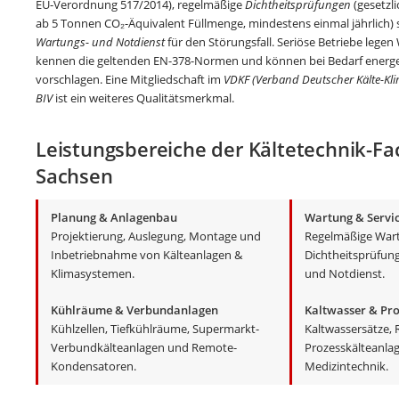
EU-Verordnung 517/2014), regelmäßige
Dichtheitsprüfungen
(gesetzl
ab 5 Tonnen CO₂-Äquivalent Füllmenge, mindestens einmal jährlich) 
Wartungs- und Notdienst
für den Störungsfall. Seriöse Betriebe legen
kennen die geltenden EN-378-Normen und können bei Bedarf energ
vorschlagen. Eine Mitgliedschaft im
VDKF (Verband Deutscher Kälte-Kli
BIV
ist ein weiteres Qualitätsmerkmal.
Leistungsbereiche der Kältetechnik-Fa
Sachsen
Planung & Anlagenbau
Wartung & Servi
Projektierung, Auslegung, Montage und
Regelmäßige Wart
Inbetriebnahme von Kälteanlagen &
Dichtheitsprüfung
Klimasystemen.
und Notdienst.
Kühlräume & Verbundanlagen
Kaltwasser & Pro
Kühlzellen, Tiefkühlräume, Supermarkt-
Kaltwassersätze, 
Verbundkälteanlagen und Remote-
Prozesskälteanlag
Kondensatoren.
Medizintechnik.