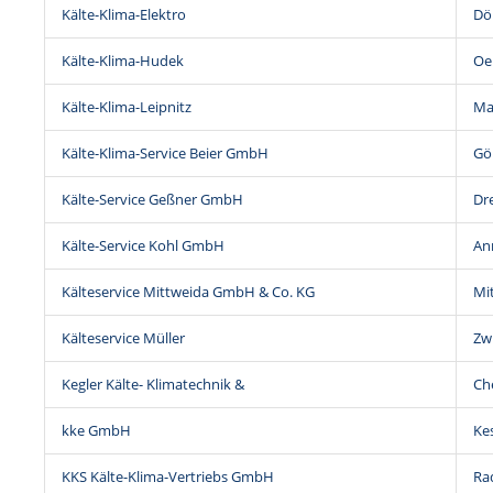
Kälte-Klima-Elektro
Dö
Kälte-Klima-Hudek
Oel
Kälte-Klima-Leipnitz
Ma
Kälte-Klima-Service Beier GmbH
Gör
Kälte-Service Geßner GmbH
Dr
Kälte-Service Kohl GmbH
An
Kälteservice Mittweida GmbH & Co. KG
Mi
Kälteservice Müller
Zw
Kegler Kälte- Klimatechnik &
Ch
kke GmbH
Ke
KKS Kälte-Klima-Vertriebs GmbH
Ra