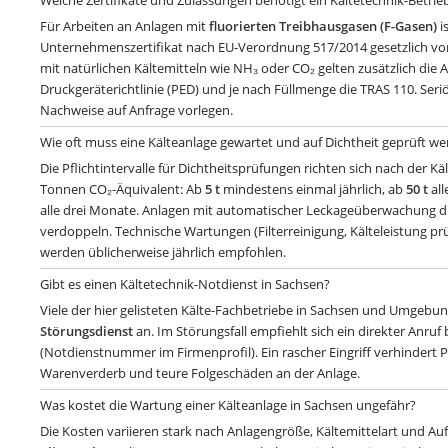
Welche Zertifikate und Zulassungen benötigt ein Kältetechnik-Betrie
Für Arbeiten an Anlagen mit
fluorierten Treibhausgasen (F-Gasen)
i
Unternehmenszertifikat nach EU-Verordnung 517/2014 gesetzlich vo
mit natürlichen Kältemitteln wie NH₃ oder CO₂ gelten zusätzlich die
Druckgeräterichtlinie (PED) und je nach Füllmenge die TRAS 110. Ser
Nachweise auf Anfrage vorlegen.
Wie oft muss eine Kälteanlage gewartet und auf Dichtheit geprüft w
Die Pflichtintervalle für Dichtheitsprüfungen richten sich nach der Kä
Tonnen CO₂-Äquivalent: Ab
5 t
mindestens einmal jährlich, ab
50 t
all
alle drei Monate. Anlagen mit automatischer Leckageüberwachung dü
verdoppeln. Technische Wartungen (Filterreinigung, Kälteleistung pr
werden üblicherweise jährlich empfohlen.
Gibt es einen Kältetechnik-Notdienst in Sachsen?
Viele der hier gelisteten Kälte-Fachbetriebe in Sachsen und Umgebu
Störungsdienst
an. Im Störungsfall empfiehlt sich ein direkter Anruf
(Notdienstnummer im Firmenprofil). Ein rascher Eingriff verhindert P
Warenverderb und teure Folgeschäden an der Anlage.
Was kostet die Wartung einer Kälteanlage in Sachsen ungefähr?
Die Kosten variieren stark nach Anlagengröße, Kältemittelart und Au