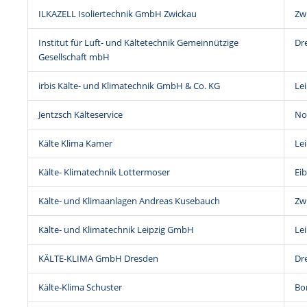
ILKAZELL Isoliertechnik GmbH Zwickau
Zw
Institut für Luft- und Kältetechnik Gemeinnützige
Dr
Gesellschaft mbH
irbis Kälte- und Klimatechnik GmbH & Co. KG
Lei
Jentzsch Kälteservice
No
Kälte Klima Kamer
Lei
Kälte- Klimatechnik Lottermoser
Ei
Kälte- und Klimaanlagen Andreas Kusebauch
Zw
Kälte- und Klimatechnik Leipzig GmbH
Lei
KÄLTE-KLIMA GmbH Dresden
Dr
Kälte-Klima Schuster
Bo