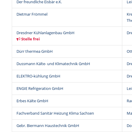
Der freundliche Eisbär e.K.
Lei
Dietmar Frömmel
Kr
Th
Dresdner Kühlanlagenbau GmbH
Dr
Stelle frei
Dürr thermea GmbH
Ott
Dussmann Kälte- und Klimatechnik GmbH
Dr
ELEKTRO-kühlung GmbH
Dr
ENGIE Refrigeration GmbH
Lei
Erbes Kälte GmbH
Ra
Fachverband Sanitär Heizung Klima Sachsen
Ma
Gebr. Biermann Haustechnik GmbH
Do