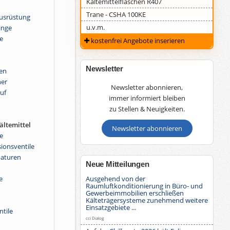
Kältemittelflaschen R407
Trane - CSHA 100KE
ausrüstung
u.v.m.
inge
e
kostenfrei Angebote inserieren
Newsletter
en
er
Newsletter abonnieren,
uf
immer informiert bleiben
zu Stellen & Neuigkeiten.
ltemittel
Newsletter abonnieren
e
sionsventile
maturen
Neue Mitteilungen
Ausgehend von der
e
Raumluftkonditionierung in Büro- und
Gewerbeimmobilien erschließen
Kälteträgersysteme zunehmend weitere
Einsatzgebiete ...
ntile
cci Dialog