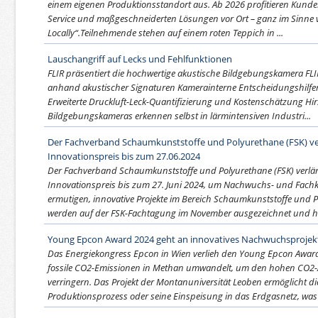
einem eigenen Produktionsstandort aus. Ab 2026 profitieren Kunden
Service und maßgeschneiderten Lösungen vor Ort – ganz im Sinne vo
Locally“.Teilnehmende stehen auf einem roten Teppich in ...
Lauschangriff auf Lecks und Fehlfunktionen
FLIR präsentiert die hochwertige akustische Bildgebungskamera FLI
anhand akustischer Signaturen Kamerainterne Entscheidungshilf
Erweiterte Druckluft-Leck-Quantifizierung und Kostenschätzung Hir
Bildgebungskameras erkennen selbst in lärmintensiven Industri...
Der Fachverband Schaumkunststoffe und Polyurethane (FSK) ver
Innovationspreis bis zum 27.06.2024
Der Fachverband Schaumkunststoffe und Polyurethane (FSK) verlän
Innovationspreis bis zum 27. Juni 2024, um Nachwuchs- und Fachk
ermutigen, innovative Projekte im Bereich Schaumkunststoffe und P
werden auf der FSK-Fachtagung im November ausgezeichnet und habe
Young Epcon Award 2024 geht an innovatives Nachwuchsprojek
Das Energiekongress Epcon in Wien verlieh den Young Epcon Awar
fossile CO2-Emissionen in Methan umwandelt, um den hohen CO2-A
verringern. Das Projekt der Montanuniversität Leoben ermöglicht
Produktionsprozess oder seine Einspeisung in das Erdgasnetz, was