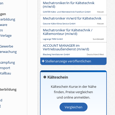
Mechatroniker/in für Kältetechnik
en
(m/w/d)
GANTER Kälte- und Wärmetechnik Frankfurt GmbH
Hessen
ngen
Mechatroniker m/w/d für Kältetechnik
terbildung
Gessner Kälte-Klima-Service GmbH
Hessen
fware
os
Mechatroniker für Kältetechnik /
Kältemonteur (m/w/d)
 Verlage
Lagrange TWM GmbH
bundesweit
ACCOUNT MANAGER im
r Gewerbe
Vertriebsaußendienst (m/w/d)
berwachung
Blauberg Ventilatoren GmbH
Deutschland West
Stellenanzeige veröffentlichen
ekämpfung
ansport
tallbau
❄ Kälteschein
Kälteschein Kurse in der Nähe
terbildung
finden, Preise vergleichen
und online anmelden.
nd
g
Vergleichen