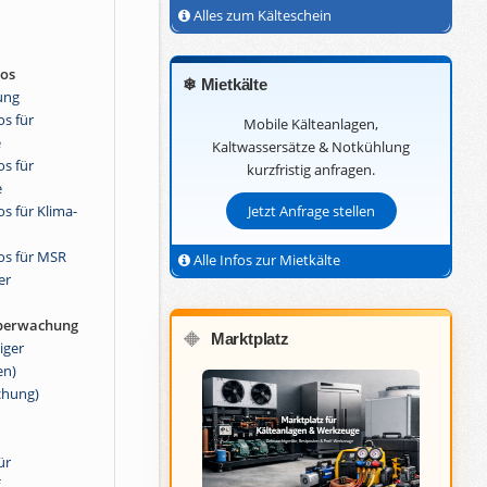
Alles zum Kälteschein
ros
❄ Mietkälte
ung
s für
Mobile Kälteanlagen,
e
Kaltwassersätze & Notkühlung
s für
kurzfristig anfragen.
e
s für Klima-
Jetzt Anfrage stellen
os für MSR
Alle Infos zur Mietkälte
er
berwachung
Marktplatz
🔶
iger
en)
chung)
ür