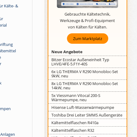
r Kälte- &
Gebrauchte Kältetechnik,
ür
Werkzeuge & Profi-Equipment
rial
von Kälten für Kälten.
Zum Marktplatz
riftung
ltemittel
Neue Angebote
e
Bitzer Ecostar Außeneinheit Typ
r
LHVE/4FE-5.F1Y-40S
6x LG THERMA V R290 Monobloc-Set
9kW, neu
k
8x LG THERMA V R290 Monobloc-Set
14kW, neu
5x Viessmann Vitocal 200-S
Wärmepumpe, neu
Hisense Luft-Wasserwärmepumpe
pumpen
Toshiba Drei Leiter SMMS Außengeräte
Kältemittelflaschen R410a
Kältemittelflaschen R32
 Anlagen