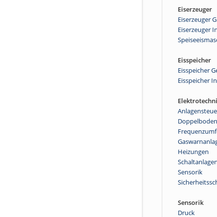
Eiserzeuger
Eiserzeuger 
Eiserzeuger I
Speiseeismas
Eisspeicher
Eisspeicher 
Eisspeicher I
Elektrotechn
Anlagensteu
Doppelbode
Frequenzumf
Gaswarnanla
Heizungen
Schaltanlage
Sensorik
Sicherheitssc
Sensorik
Druck