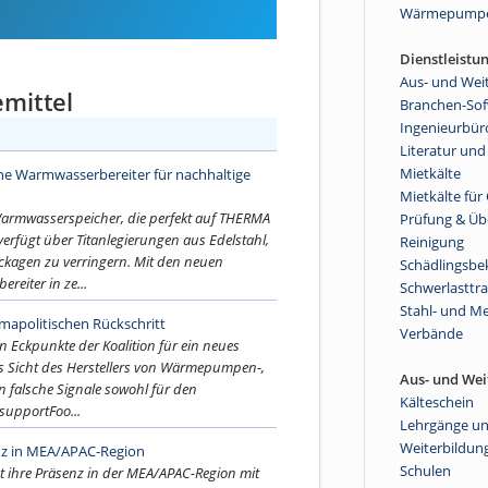
Wärmepump
Dienstleistu
Aus- und Wei
mittel
Branchen-So
Ingenieurbür
Literatur und
Mietkälte
he Warmwasserbereiter für nachhaltige
Mietkälte fü
Warmwasserspeicher, die perfekt auf THERMA
Prüfung & Ü
rfügt über Titanlegierungen aus Edelstahl,
Reinigung
ckagen zu verringern. Mit den neuen
Schädlingsb
reiter in ze...
Schwerlasttr
Stahl- und Me
mapolitischen Rückschritt
Verbände
n Eckpunkte der Koalition für ein neues
s Sicht des Herstellers von Wärmepumpen-,
Aus- und Wei
n falsche Signale sowohl für den
Kälteschein
supportFoo...
Lehrgänge u
Weiterbildun
nz in MEA/APAC-Region
Schulen
 ihre Präsenz in der MEA/APAC-Region mit