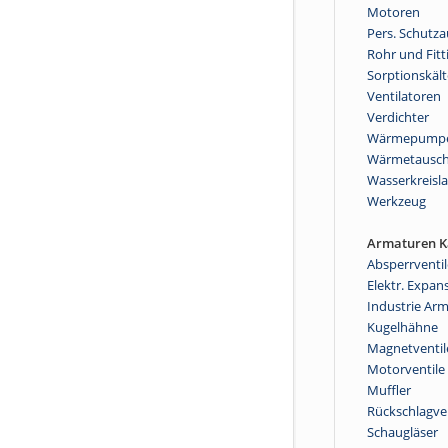
Motoren
Pers. Schutz
Rohr und Fitt
Sorptionskält
Ventilatoren
Verdichter
Wärmepump
Wärmetausch
Wasserkreisla
Werkzeug
Armaturen Kä
Absperrventil
Elektr. Expan
Industrie Ar
Kugelhähne
Magnetventil
Motorventile
Muffler
Rückschlagve
Schaugläser