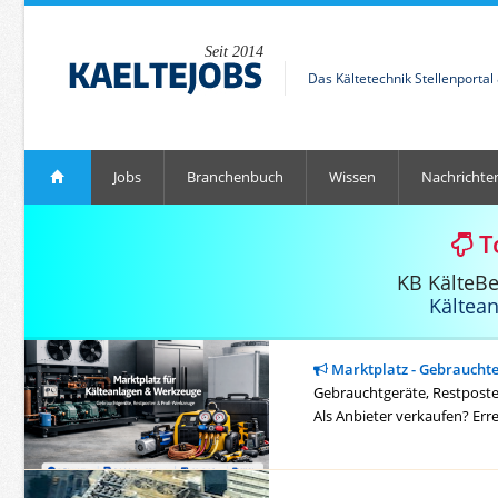
Seit 2014
Das Kältetechnik Stellenporta
Jobs
Branchenbuch
Wissen
Nachrichte
T
KB KälteB
Kältea
Marktplatz - Gebraucht
Gebrauchtgeräte, Restposten
Als Anbieter verkaufen? Err