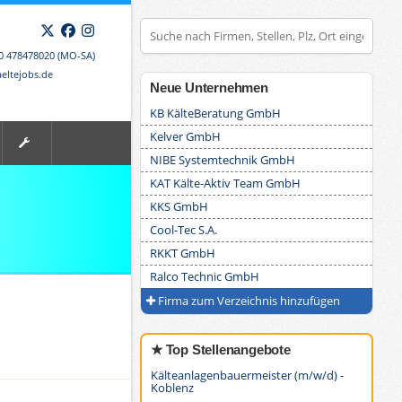
X
Facebook
Instagram
00 478478020 (MO-SA)
eltejobs.de
Neue Unternehmen
KB KälteBeratung GmbH
Kelver GmbH
NIBE Systemtechnik GmbH
KAT Kälte-Aktiv Team GmbH
KKS GmbH
Cool-Tec S.A.
RKKT GmbH
Ralco Technic GmbH
Firma zum Verzeichnis hinzufügen
★ Top Stellenangebote
Kälteanlagenbauermeister (m/w/d) -
Koblenz