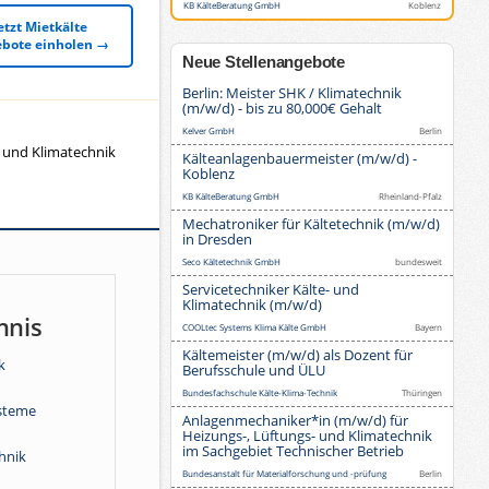
KB KälteBeratung GmbH
Koblenz
etzt Mietkälte
bote einholen →
Neue Stellenangebote
Berlin: Meister SHK / Klimatechnik
(m/w/d) - bis zu 80,000€ Gehalt
Kelver GmbH
Berlin
- und Klimatechnik
Kälteanlagenbauermeister (m/w/d) -
Koblenz
KB KälteBeratung GmbH
Rheinland-Pfalz
Mechatroniker für Kältetechnik (m/w/d)
in Dresden
Seco Kältetechnik GmbH
bundesweit
Servicetechniker Kälte- und
Klimatechnik (m/w/d)
hnis
COOLtec Systems Klima Kälte GmbH
Bayern
Kältemeister (m/w/d) als Dozent für
k
Berufsschule und ÜLU
Bundesfachschule Kälte-Klima-Technik
Thüringen
steme
Anlagenmechaniker*in (m/w/d) für
Heizungs-, Lüftungs- und Klimatechnik
im Sachgebiet Technischer Betrieb
hnik
Bundesanstalt für Materialforschung und -prüfung
Berlin