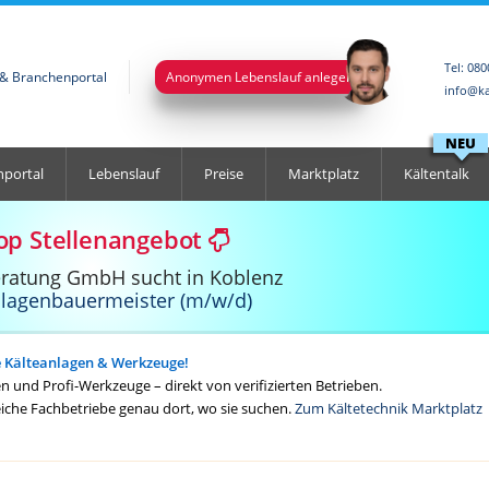
Tel: 08
l & Branchenportal
Anonymen Lebenslauf anlegen
info@ka
NEU
nportal
Lebenslauf
Preise
Marktplatz
Kältentalk
op Stellenangebot
eratung GmbH sucht in Koblenz
nlagenbauermeister (m/w/d)
e Kälteanlagen & Werkzeuge!
 und Profi-Werkzeuge – direkt von verifizierten Betrieben.
eiche Fachbetriebe genau dort, wo sie suchen.
Zum Kältetechnik Marktplatz