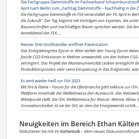
Die Fachgruppe Dämmstoffe im Fachverband Schaumkunststoffe 
April nach Berlin zum „Fachtag Dämmstoffe – Nachhaltig in die Z
Die Fachgruppe Dämmstoffe im FSK veranstaltet am 10. April in Ber
die Zukunft". Der Tag beginnt mit Vorträgen von Experten, die unt
Bauvorschriften und nachhaltiges Bauen sprechen werden. Die Anm
Anmeldetool des FSK....
Reisser SHK-Großhändler eröffnet Paketstation
Das Energiekongress Epcon in Wien verlieh den Young Epcon Awar
fossile CO2-Emissionen in Methan umwandelt, um den hohen CO2-A
verringern. Das Projekt der Montanuniversität Leoben ermöglicht
Produktionsprozess oder seine Einspeisung in das Erdgasnetz, was
Es wird wieder heiß zur ISH 2023
Mit Fire & Flame – Forum für die Ofenbranche geht exklusiv zur ISH
Plattform innerhalb der Weltleitmesse den Austausch, das Netzwer
Mittelpunkt stellt. Die ISH, Weltleitmesse für Wasser, Wärme, Klima,
Innovationstreiber ist sie der Ort, an dem die Energiewende sichtb...
Neuigkeiten im Bereich Ethan Kältem
Diskutieren Sie mit im
Kältentalk
– dem neuen Diskussionsforum f