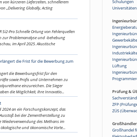
Schulungen
 von kürzeren Lieferzeiten, schnellerem
n „Delivering Globally, Acting
Universitäten
Ingenieurbü
Energieberat
R Si2-Pro Schnelle Ortung von Fehlerquellen
Ingenieurbüro
en zur Problemanalyse und -behebung
Gewerbekält
schau, im April 2025. Akustische
Ingenieurbüro
Industriekält
Ingenieurbüro
längert die Frist für die Bewerbung zum
Lüftung
Ingenieurbür
gert die Bewerbungsfrist für den
Programmier
räfte sowie Profis und Unternehmen zu
olyurethane einzureichen. Die Sieger
Prüfung & Ü
n die Möglichkeit, ihre Innovatio...
Sachverständ
t
ZFP (Prüfung
d 2024 an ein Forschungskonzept, das
ZÜS (Überwa
usstoß bei der Zementherstellung zu
 die Wiederverwendung des Methans im
Großhändler
 ökologische und ökonomische Vorte...
Großhandel f
Elektrobedarf