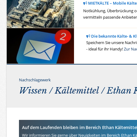
MIETKÄLTE – Mobile Kälte
Notkühlung, Überbrückung ode
vermitteln passende Anbieter 
Die bekannte Kälte- & K
Speichern Sie unsere Nachric
- ideal für ihr Handy!
Zur Na
Nachschlagewerk
Wissen /
Kältemittel
/ Ethan K
Auf dem Laufenden bleiben im Bereich Ethan Kältemitte
Wir informieren Sie gerne über Neuigkeiten im Bereich Ethan Käl