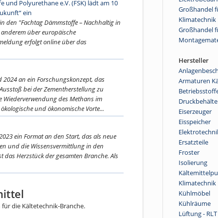
und Polyurethane e.V. (FSK) lädt am 10
Großhandel fü
ukunft“ ein
Klimatechnik
lin den "Fachtag Dämmstoffe – Nachhaltig in
Großhandel f
er anderem über europäische
Montagemate
eldung erfolgt online über das
Hersteller
Anlagenbesch
d 2024 an ein Forschungskonzept, das
Armaturen Kä
usstoß bei der Zementherstellung zu
Betriebsstoff
 die Wiederverwendung des Methans im
Druckbehälte
 ökologische und ökonomische Vorte...
Eiserzeuger
Eisspeicher
Elektrotechni
 2023 ein Format an den Start, das als neue
Ersatzteile
ken und die Wissensvermittlung in den
Froster
 ist das Herzstück der gesamten Branche. Als
Isolierung
Kältemittel
Klimatechnik
ittel
Kühlmöbel
Kühlräume
ür die Kältetechnik-Branche.
Lüftung - RLT