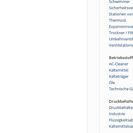
Schwimmer
Sicherheitsve
Stationen vor
Thermost.
Expansionsve
Trockner / Fil
Umkehrventi
Ventilstation
Betriebsstoff
AC-Cleaner
Kältemittel
Kälteträger
Öle
Technische G
Druckbehält
Druckbehälte
Industrie
Flüssigkeitsa
Kältemittels