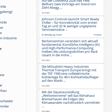
Auf der Chillventa 2026 hält Felix
Beilharz zwei Vorträge am Stand von
ntile
Ziehl-Abegg ...
gefertigt
Die Kälte
Johnson Controls launcht Smart Ready
ntile
Chiller – für Konnektivität vom ersten
Tag an und 32 % weniger ungeplante
ter
Serviceeinsätze ...
le
JCI Beteiligungs GmbH
Produkt
en Industrie
Rechenzentren verändern sich aktuell
fundamental. Künstliche Intelligenz (KI)
und High-Performance-Computing
e
treiben die Leistungsdichten pro Rack
rasant in die Höhe ...
Die Kälte
Die Mitsubishi Heavy Industries
Thermal Transport Europe bringt mit
der TEF 1500 eine vollelektrische
ase
Kühlanlage für 40-t-Kühlsattelauflieger
auf den Markt ...
er
Die Kälte
rbau
Mit der Dauerausstellung
„Wetterextreme“ will das Klimahaus
Bremerhaven die Folgen des
bscheider
Klimawandels nachdrücklich vermitteln
...
ammler
Die Kälte