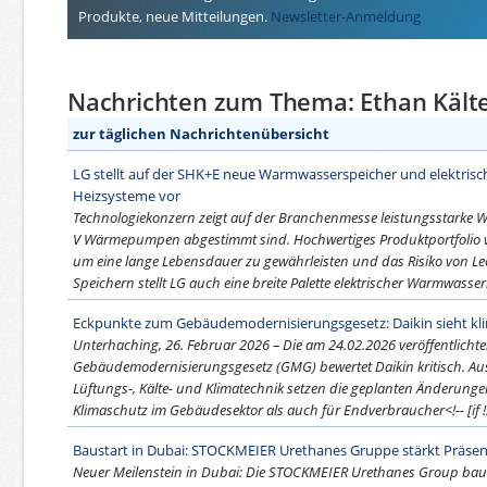
Produkte, neue Mitteilungen.
Newsletter-Anmeldung
Nachrichten zum Thema: Ethan Kälte
zur täglichen Nachrichtenübersicht
LG stellt auf der SHK+E neue Warmwasserspeicher und elektrisc
Heizsysteme vor
Technologiekonzern zeigt auf der Branchenmesse leistungsstarke 
V Wärmepumpen abgestimmt sind. Hochwertiges Produktportfolio ve
um eine lange Lebensdauer zu gewährleisten und das Risiko von Le
Speichern stellt LG auch eine breite Palette elektrischer Warmwasserbe
Eckpunkte zum Gebäudemodernisierungsgesetz: Daikin sieht kli
Unterhaching, 26. Februar 2026 – Die am 24.02.2026 veröffentlichte
Gebäudemodernisierungsgesetz (GMG) bewertet Daikin kritisch. Au
Lüftungs-, Kälte- und Klimatechnik setzen die geplanten Änderunge
Klimaschutz im Gebäudesektor als auch für Endverbraucher<!-- [if !
Baustart in Dubai: STOCKMEIER Urethanes Gruppe stärkt Präse
Neuer Meilenstein in Dubai: Die STOCKMEIER Urethanes Group baut