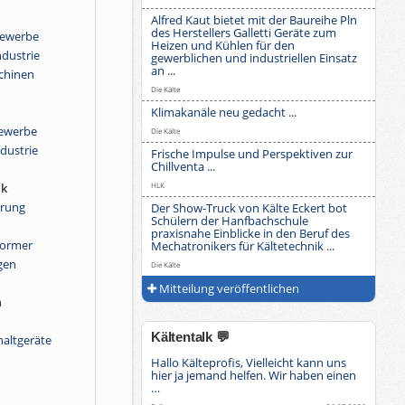
Alfred Kaut bietet mit der Baureihe Pln
des Herstellers Galletti Geräte zum
Gewerbe
Heizen und Kühlen für den
ndustrie
gewerblichen und industriellen Einsatz
an ...
chinen
Die Kälte
Klimakanäle neu gedacht ...
Gewerbe
Die Kälte
ndustrie
Frische Impulse und Perspektiven zur
Chillventa ...
HLK
ik
erung
Der Show-Truck von Kälte Eckert bot
Schülern der Hanfbachschule
n
praxisnahe Einblicke in den Beruf des
ormer
Mechatronikers für Kältetechnik ...
gen
Die Kälte
Mitteilung veröffentlichen
n
Kältentalk 💬
haltgeräte
Hallo Kälteprofis, Vielleicht kann uns
hier ja jemand helfen. Wir haben einen
…