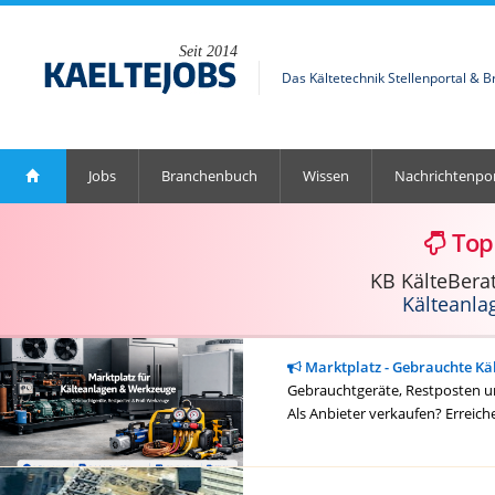
Seit 2014
Das Kältetechnik Stellenportal & 
Jobs
Branchenbuch
Wissen
Nachrichtenpor
Top
KB KälteBera
Kälteanla
Marktplatz - Gebrauchte Kä
Gebrauchtgeräte, Restposten un
Als Anbieter verkaufen? Erreich