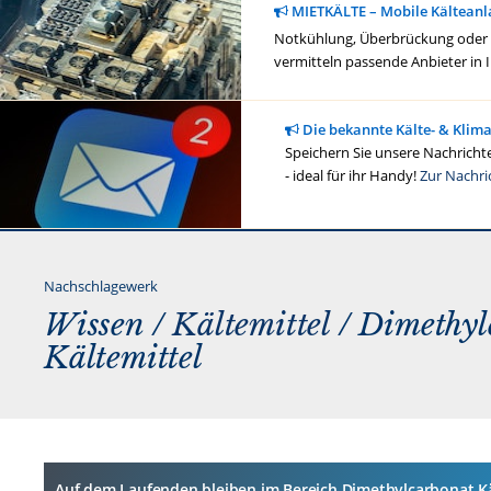
MIETKÄLTE – Mobile Kälteanl
Notkühlung, Überbrückung oder ge
vermitteln passende Anbieter in 
Die bekannte Kälte- & Klim
Speichern Sie unsere Nachrichte
- ideal für ihr Handy!
Zur Nachri
Nachschlagewerk
Wissen /
Kältemittel
/ Dimethyl
Kältemittel
Auf dem Laufenden bleiben im Bereich Dimethylcarbonat Kä