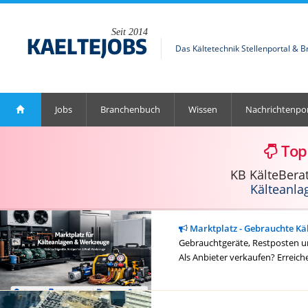
Seit 2014
Das Kältetechnik Stellenportal & 
Jobs
Branchenbuch
Wissen
Nachrichtenpor
Top
KB KälteBera
Kälteanla
Marktplatz - Gebrauchte Kä
Gebrauchtgeräte, Restposten un
Als Anbieter verkaufen? Erreich