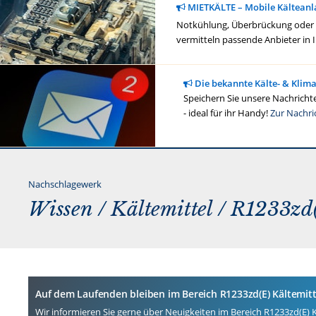
MIETKÄLTE – Mobile Kälteanl
Notkühlung, Überbrückung oder ge
vermitteln passende Anbieter in 
Die bekannte Kälte- & Klim
Speichern Sie unsere Nachrichte
- ideal für ihr Handy!
Zur Nachri
Nachschlagewerk
Wissen /
Kältemittel
/ R1233zd(
Auf dem Laufenden bleiben im Bereich R1233zd(E) Kältemitt
Wir informieren Sie gerne über Neuigkeiten im Bereich R1233zd(E) K