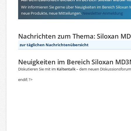
Wir informieren Sie gerne über Neuigkeiten im Bereich Siloxan 
neue Produkte, neue Mitteilungen.
Newsletter-Anmeldung
Nachrichten zum Thema: Siloxan MD
zur täglichen Nachrichtenübersicht
Neuigkeiten im Bereich Siloxan MD3
Diskutieren Sie mit im
Kältentalk
– dem neuen Diskussionsforum f
endif; ?>