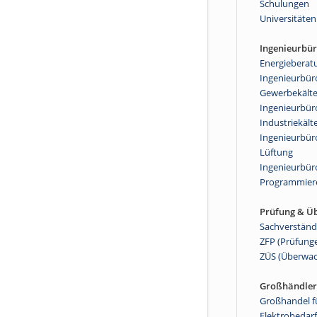
Schulungen
Universitäten
Ingenieurbü
Energieberat
Ingenieurbüro
Gewerbekält
Ingenieurbüro
Industriekält
Ingenieurbüro
Lüftung
Ingenieurbür
Programmier
Prüfung & Ü
Sachverständ
ZFP (Prüfung
ZÜS (Überwa
Großhändler
Großhandel f
Elektrobedarf