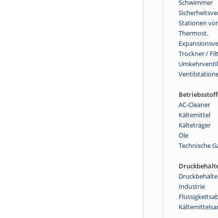
Schwimmer
Sicherheitsve
Stationen vor
Thermost.
Expansionsve
Trockner / Fil
Umkehrventi
Ventilstation
Betriebsstoff
AC-Cleaner
Kältemittel
Kälteträger
Öle
Technische G
Druckbehält
Druckbehälte
Industrie
Flüssigkeitsa
Kältemittels