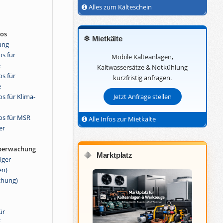
Alles zum Kälteschein
ros
❄ Mietkälte
ung
s für
Mobile Kälteanlagen,
e
Kaltwassersätze & Notkühlung
s für
kurzfristig anfragen.
e
s für Klima-
Jetzt Anfrage stellen
os für MSR
Alle Infos zur Mietkälte
er
berwachung
Marktplatz
🔶
iger
en)
chung)
ür