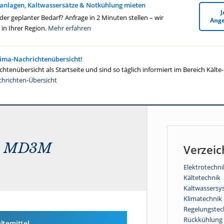
anlagen, Kaltwassersätze & Notkühlung mieten
J
r geplanter Bedarf? Anfrage in 2 Minuten stellen – wir
Ange
in Ihrer Region.
Mehr erfahren
lima-Nachrichtenübersicht!
htenübersicht als Startseite und sind so täglich informiert im Bereich Kälte
chrichten-Übersicht
an MD3M
Verzeic
Elektrotechni
Kältetechnik
Kaltwassersy
Klimatechnik
Regelungstec
Rückkühlung
ltemittel