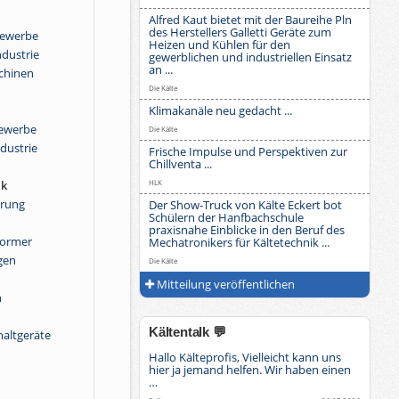
Alfred Kaut bietet mit der Baureihe Pln
des Herstellers Galletti Geräte zum
Gewerbe
Heizen und Kühlen für den
ndustrie
gewerblichen und industriellen Einsatz
an ...
chinen
Die Kälte
Klimakanäle neu gedacht ...
Gewerbe
Die Kälte
ndustrie
Frische Impulse und Perspektiven zur
Chillventa ...
HLK
ik
erung
Der Show-Truck von Kälte Eckert bot
Schülern der Hanfbachschule
n
praxisnahe Einblicke in den Beruf des
ormer
Mechatronikers für Kältetechnik ...
gen
Die Kälte
Mitteilung veröffentlichen
n
Kältentalk 💬
haltgeräte
Hallo Kälteprofis, Vielleicht kann uns
hier ja jemand helfen. Wir haben einen
…