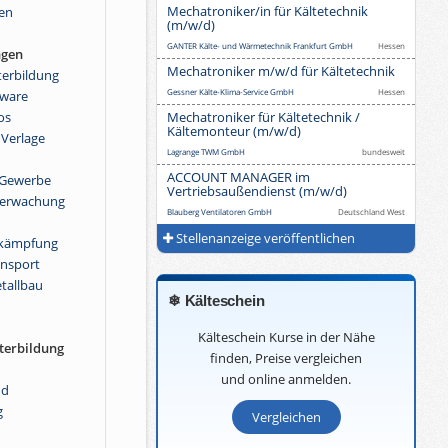
Mechatroniker/in für Kältetechnik
en
(m/w/d)
GANTER Kälte- und Wärmetechnik Frankfurt GmbH
Hessen
ngen
Mechatroniker m/w/d für Kältetechnik
terbildung
Gessner Kälte-Klima-Service GmbH
Hessen
fware
os
Mechatroniker für Kältetechnik /
Kältemonteur (m/w/d)
 Verlage
Lagrange TWM GmbH
bundesweit
ACCOUNT MANAGER im
r Gewerbe
Vertriebsaußendienst (m/w/d)
berwachung
Blauberg Ventilatoren GmbH
Deutschland West
Stellenanzeige veröffentlichen
ekämpfung
ansport
tallbau
❄ Kälteschein
Kälteschein Kurse in der Nähe
terbildung
finden, Preise vergleichen
und online anmelden.
nd
g
Vergleichen