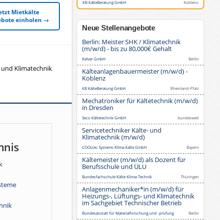
KB KälteBeratung GmbH
Koblenz
etzt Mietkälte
bote einholen →
Neue Stellenangebote
Berlin: Meister SHK / Klimatechnik
(m/w/d) - bis zu 80,000€ Gehalt
Kelver GmbH
Berlin
- und Klimatechnik
Kälteanlagenbauermeister (m/w/d) -
Koblenz
KB KälteBeratung GmbH
Rheinland-Pfalz
Mechatroniker für Kältetechnik (m/w/d)
in Dresden
Seco Kältetechnik GmbH
bundesweit
Servicetechniker Kälte- und
Klimatechnik (m/w/d)
hnis
COOLtec Systems Klima Kälte GmbH
Bayern
Kältemeister (m/w/d) als Dozent für
k
Berufsschule und ÜLU
Bundesfachschule Kälte-Klima-Technik
Thüringen
steme
Anlagenmechaniker*in (m/w/d) für
Heizungs-, Lüftungs- und Klimatechnik
im Sachgebiet Technischer Betrieb
hnik
Bundesanstalt für Materialforschung und -prüfung
Berlin