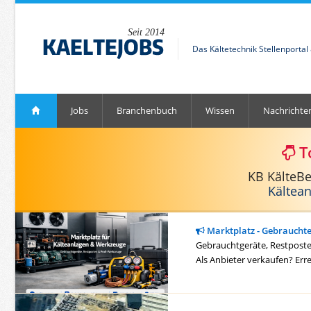
Seit 2014
Das Kältetechnik Stellenporta
Jobs
Branchenbuch
Wissen
Nachrichte
T
KB KälteB
Kältea
Marktplatz - Gebraucht
Gebrauchtgeräte, Restposten
Als Anbieter verkaufen? Err