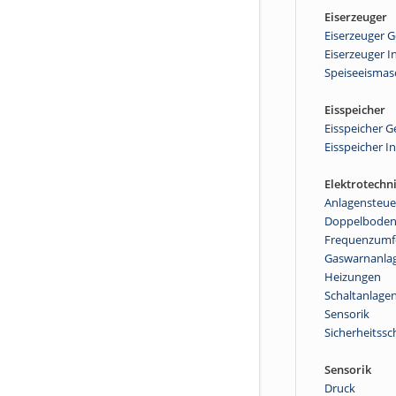
Eiserzeuger
Eiserzeuger 
Eiserzeuger I
Speiseeismas
Eisspeicher
Eisspeicher 
Eisspeicher I
Elektrotechn
Anlagensteu
Doppelbode
Frequenzumf
Gaswarnanla
Heizungen
Schaltanlage
Sensorik
Sicherheitssc
Sensorik
Druck