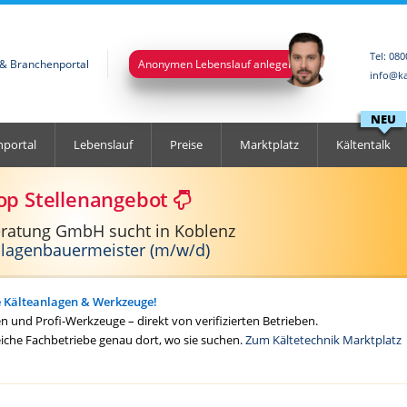
Tel: 08
l & Branchenportal
Anonymen Lebenslauf anlegen
info@ka
NEU
nportal
Lebenslauf
Preise
Marktplatz
Kältentalk
op Stellenangebot
eratung GmbH sucht in Koblenz
nlagenbauermeister (m/w/d)
e Kälteanlagen & Werkzeuge!
 und Profi-Werkzeuge – direkt von verifizierten Betrieben.
eiche Fachbetriebe genau dort, wo sie suchen.
Zum Kältetechnik Marktplatz