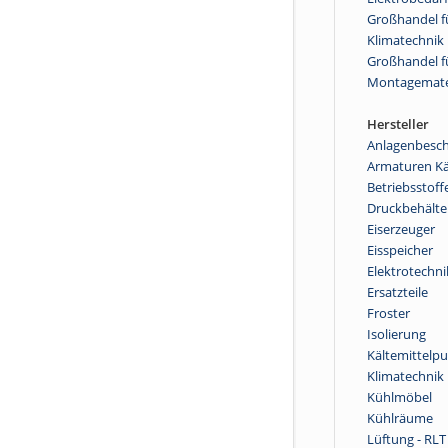
Großhandel fü
Klimatechnik
Großhandel f
Montagemate
Hersteller
Anlagenbesch
Armaturen Kä
Betriebsstoff
Druckbehälte
Eiserzeuger
Eisspeicher
Elektrotechni
Ersatzteile
Froster
Isolierung
Kältemittel
Klimatechnik
Kühlmöbel
Kühlräume
Lüftung - RLT