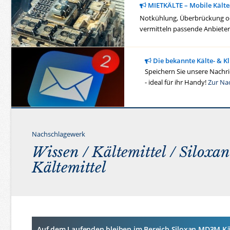
MIETKÄLTE – Mobile Kälte
Notkühlung, Überbrückung ode
vermitteln passende Anbieter 
Die bekannte Kälte- & K
Speichern Sie unsere Nachric
- ideal für ihr Handy!
Zur Na
Nachschlagewerk
Wissen /
Kältemittel
/ Silox
Kältemittel
Auf dem Laufenden bleiben im Bereich Siloxan MD3M Kä