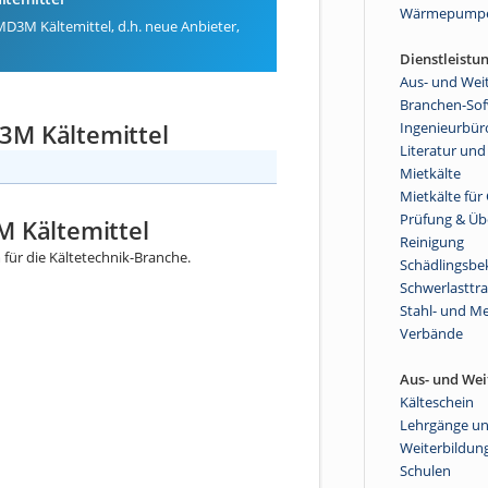
Wärmepump
MD3M Kältemittel, d.h. neue Anbieter,
Dienstleistu
Aus- und Wei
Branchen-So
3M Kältemittel
Ingenieurbür
Literatur und
Mietkälte
Mietkälte fü
Prüfung & Ü
M Kältemittel
Reinigung
ür die Kältetechnik-Branche.
Schädlingsb
Schwerlasttr
Stahl- und Me
Verbände
Aus- und Wei
Kälteschein
Lehrgänge u
Weiterbildun
Schulen