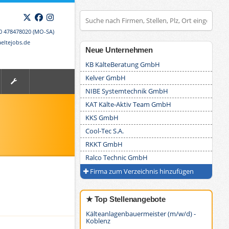
X
Facebook
Instagram
00 478478020 (MO-SA)
eltejobs.de
Neue Unternehmen
KB KälteBeratung GmbH
Kelver GmbH
NIBE Systemtechnik GmbH
KAT Kälte-Aktiv Team GmbH
KKS GmbH
Cool-Tec S.A.
RKKT GmbH
Ralco Technic GmbH
Firma zum Verzeichnis hinzufügen
★ Top Stellenangebote
Kälteanlagenbauermeister (m/w/d) -
Koblenz