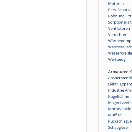
Motoren
Pers. Schutz
Rohr und Fitt
Sorptionskält
Ventilatoren
Verdichter
Wärmepump
Wärmetausch
Wasserkreisla
Werkzeug
Armaturen Kä
Absperrventil
Elektr. Expan
Industrie Ar
Kugelhähne
Magnetventil
Motorventile
Muffler
Rückschlagve
Schaugläser