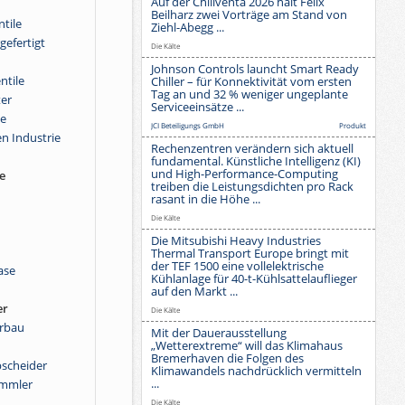
Auf der Chillventa 2026 hält Felix
Beilharz zwei Vorträge am Stand von
ntile
Ziehl-Abegg ...
gefertigt
Die Kälte
Johnson Controls launcht Smart Ready
ntile
Chiller – für Konnektivität vom ersten
Tag an und 32 % weniger ungeplante
ter
Serviceeinsätze ...
le
JCI Beteiligungs GmbH
Produkt
en Industrie
Rechenzentren verändern sich aktuell
fundamental. Künstliche Intelligenz (KI)
und High-Performance-Computing
e
treiben die Leistungsdichten pro Rack
rasant in die Höhe ...
Die Kälte
Die Mitsubishi Heavy Industries
Thermal Transport Europe bringt mit
der TEF 1500 eine vollelektrische
ase
Kühlanlage für 40-t-Kühlsattelauflieger
auf den Markt ...
er
Die Kälte
rbau
Mit der Dauerausstellung
„Wetterextreme“ will das Klimahaus
Bremerhaven die Folgen des
bscheider
Klimawandels nachdrücklich vermitteln
...
ammler
Die Kälte