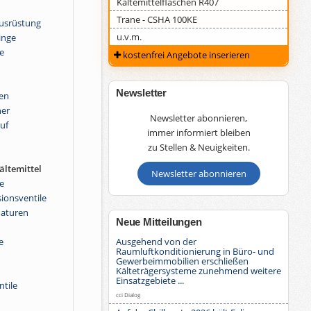
Kältemittelflaschen R407
Trane - CSHA 100KE
ausrüstung
u.v.m.
inge
e
kostenfrei Angebote inserieren
Newsletter
en
er
Newsletter abonnieren,
uf
immer informiert bleiben
zu Stellen & Neuigkeiten.
ltemittel
Newsletter abonnieren
e
sionsventile
maturen
Neue Mitteilungen
Ausgehend von der
e
Raumluftkonditionierung in Büro- und
Gewerbeimmobilien erschließen
Kälteträgersysteme zunehmend weitere
Einsatzgebiete ...
ntile
cci Dialog