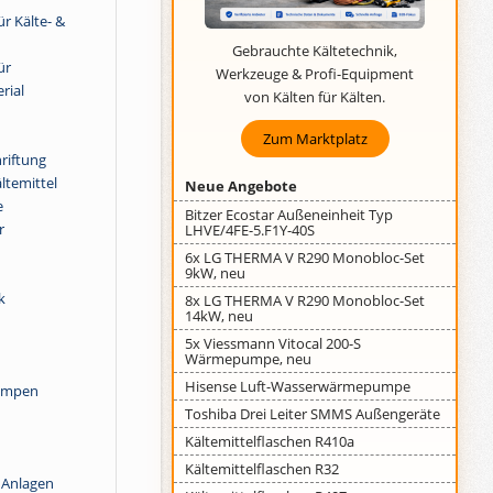
r Kälte- &
Gebrauchte Kältetechnik,
ür
Werkzeuge & Profi-Equipment
rial
von Kälten für Kälten.
Zum Marktplatz
riftung
ltemittel
Neue Angebote
e
Bitzer Ecostar Außeneinheit Typ
r
LHVE/4FE-5.F1Y-40S
6x LG THERMA V R290 Monobloc-Set
9kW, neu
k
8x LG THERMA V R290 Monobloc-Set
14kW, neu
5x Viessmann Vitocal 200-S
Wärmepumpe, neu
Hisense Luft-Wasserwärmepumpe
pumpen
Toshiba Drei Leiter SMMS Außengeräte
Kältemittelflaschen R410a
Kältemittelflaschen R32
 Anlagen