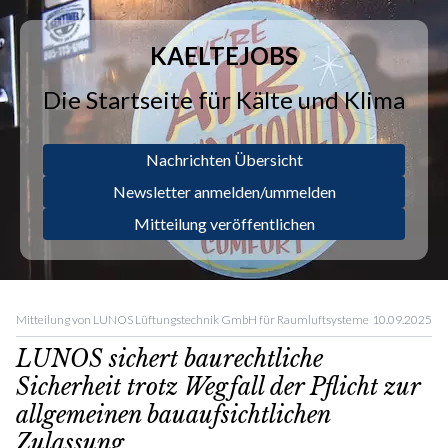
KAELTEJOBS
Die Startseite für Kälte und Klima
Nachrichten Übersicht
Newsletter anmelden/ummelden
Mitteilung veröffentlichen
Mitteilung von LUNOS Lüftungstechnik GmbH für Raumluftsysteme
10.09.2025
LUNOS sichert baurechtliche
Sicherheit trotz Wegfall der Pflicht zur
allgemeinen bauaufsichtlichen
Zulassung