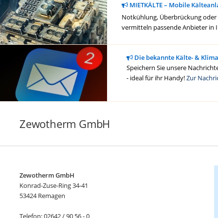
MIETKÄLTE – Mobile Kälteanl
Notkühlung, Überbrückung oder ge
vermitteln passende Anbieter in 
Die bekannte Kälte- & Klim
Speichern Sie unsere Nachrichte
- ideal für ihr Handy!
Zur Nachri
Zewotherm GmbH
Zewotherm GmbH
Konrad-Zuse-Ring 34-41
53424 Remagen
Telefon: 02642 / 90 56 - 0