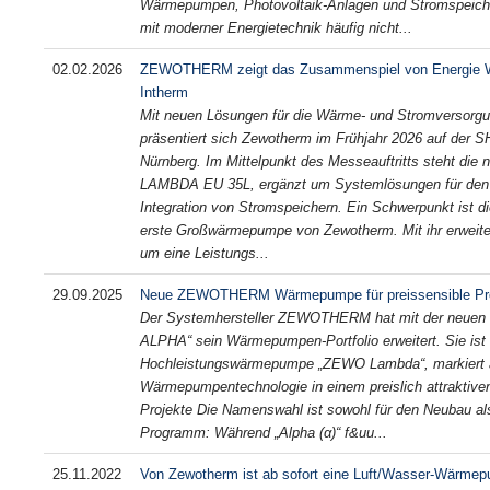
Wärmepumpen, Photovoltaik-Anlagen und Stromspeicher
mit moderner Energietechnik häufig nicht...
02.02.2026
ZEWOTHERM zeigt das Zusammenspiel von Energie W
Intherm
Mit neuen Lösungen für die Wärme- und Stromversorg
präsentiert sich Zewotherm im Frühjahr 2026 auf der 
Nürnberg. Im Mittelpunkt des Messeauftritts steht 
LAMBDA EU 35L, ergänzt um Systemlösungen für den e
Integration von Stromspeichern. Ein Schwerpunkt ist
erste Großwärmepumpe von Zewotherm. Mit ihr erweite
um eine Leistungs...
29.09.2025
Neue ZEWOTHERM Wärmepumpe für preissensible Pro
Der Systemhersteller ZEWOTHERM hat mit der neue
ALPHA“ sein Wärmepumpen-Portfolio erweitert. Sie ist 
Hochleistungswärmepumpe „ZEWO Lambda“, markiert a
Wärmepumpentechnologie in einem preislich attraktiv
Projekte Die Namenswahl ist sowohl für den Neubau al
Programm: Während „Alpha (α)“ f&uu...
25.11.2022
Von Zewotherm ist ab sofort eine Luft/Wasser-Wärme