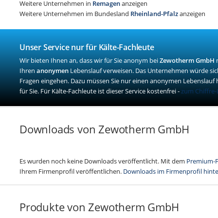
Weitere Unternehmen in
Remagen
anzeigen
Weitere Unternehmen im Bundesland
Rheinland-Pfalz
anzeigen
Unser Service nur für Kälte-Fachleute
Wir bieten Ihnen an, dass wir für Sie anonym bei
Zewotherm GmbH
n
Ihren
anonymen
Lebenslauf verweisen. Das Unternehmen würde sich
Fragen eingehen. Dazu müssen Sie nur einen anonymen Lebenslauf 
für Sie. Für Kälte-Fachleute ist dieser Service kostenfrei -
zum Chiffre-
Downloads von Zewotherm GmbH
Es wurden noch keine Downloads veröffentlicht. Mit dem
Premium-F
Ihrem Firmenprofil veröffentlichen.
Downloads im Firmenprofil hint
Produkte von Zewotherm GmbH