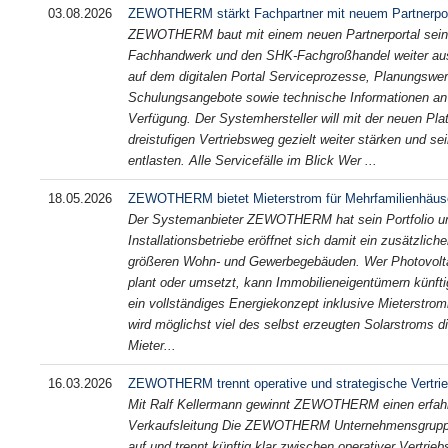
03.08.2026
ZEWOTHERM stärkt Fachpartner mit neuem Partnerpor
ZEWOTHERM baut mit einem neuen Partnerportal sein d
Fachhandwerk und den SHK-Fachgroßhandel weiter aus
auf dem digitalen Portal Serviceprozesse, Planungswe
Schulungsangebote sowie technische Informationen an 
Verfügung. Der Systemhersteller will mit der neuen Pl
dreistufigen Vertriebsweg gezielt weiter stärken und se
entlasten. Alle Servicefälle im Blick Wer ...
18.05.2026
ZEWOTHERM bietet Mieterstrom für Mehrfamilienhäus
Der Systemanbieter ZEWOTHERM hat sein Portfolio um 
Installationsbetriebe eröffnet sich damit ein zusätzlic
größeren Wohn- und Gewerbegebäuden. Wer Photovolta
plant oder umsetzt, kann Immobilieneigentümern künfti
ein vollständiges Energiekonzept inklusive Mieterstro
wird möglichst viel des selbst erzeugten Solarstroms 
Mieter...
16.03.2026
ZEWOTHERM trennt operative und strategische Vertri
Mit Ralf Kellermann gewinnt ZEWOTHERM einen erfahr
Verkaufsleitung Die ZEWOTHERM Unternehmensgruppe st
auf und trennt künftig klar zwischen operativer Vertrieb