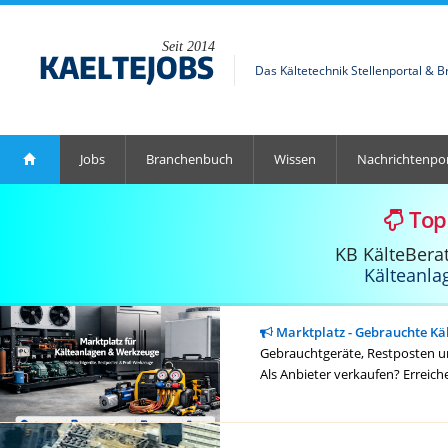
Seit 2014
Das Kältetechnik Stellenportal & 
Jobs
Branchenbuch
Wissen
Nachrichtenpor
Top
KB KälteBera
Kälteanla
Marktplatz - Gebrauchte Kä
Gebrauchtgeräte, Restposten un
Als Anbieter verkaufen? Erreich