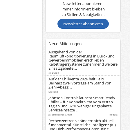
Newsletter abonnieren,
immer informiert bleiben
zu Stellen & Neuigkeiten.
Newsletter abonnieren
Neue Mitteilungen
Ausgehend von der
Raumluftkonditionierung in Büro- und
Gewerbeimmobilien erschließen
Kälteträgersysteme zunehmend weitere
Einsatzgebiete ...
cci Dialog
Auf der Chillventa 2026 hält Felix
Beilharz zwei Vorträge am Stand von
Ziehl-Abegg ...
Die Kälte
Johnson Controls launcht Smart Ready
Chiller – für Konnektivität vom ersten
Tag an und 32 % weniger ungeplante
Serviceeinsätze ...
JCI Beteiligungs GmbH
Produkt
Rechenzentren verändern sich aktuell
fundamental. Künstliche Intelligenz (KI)
und High-Performance-Computing