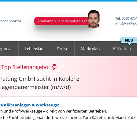
Tel: 0800 478
anchenportal
Anonymen Lebenslauf anlegen
info@kaeltej
NEU
nportal
Lebenslauf
Preise
Marktplatz
Kältentalk
Top Stellenangebot
eratung GmbH sucht in Koblenz
nlagenbauermeister (m/w/d)
te Kälteanlagen & Werkzeuge!
 und Profi-Werkzeuge – direkt von verifizierten Betrieben.
eiche Fachbetriebe genau dort, wo sie suchen.
Zum Kältetechnik Marktplatz