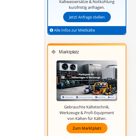
Kaltwassersätze & Notkühlung
kurzfristig anfragen.
Jetzt Anfrage stellen
Alle Infos zur Mietkälte
Marktplatz
🔶
Gebrauchte Kältetechnik,
Werkzeuge & Profi-Equipment
von Kälten für Kälten.
Zum Marktplatz