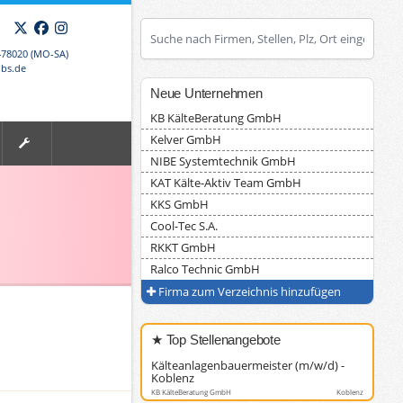
X
Facebook
Instagram
478020 (MO-SA)
obs.de
Neue Unternehmen
KB KälteBeratung GmbH
Kelver GmbH
NIBE Systemtechnik GmbH
KAT Kälte-Aktiv Team GmbH
KKS GmbH
Cool-Tec S.A.
RKKT GmbH
Ralco Technic GmbH
Firma zum Verzeichnis hinzufügen
★ Top Stellenangebote
Kälteanlagenbauermeister (m/w/d) -
Koblenz
KB KälteBeratung GmbH
Koblenz