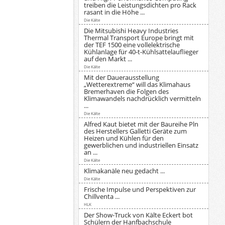
treiben die Leistungsdichten pro Rack
rasant in die Höhe ...
Die Kälte
Die Mitsubishi Heavy Industries
Thermal Transport Europe bringt mit
der TEF 1500 eine vollelektrische
Kühlanlage für 40-t-Kühlsattelauflieger
auf den Markt ...
Die Kälte
Mit der Dauerausstellung
„Wetterextreme“ will das Klimahaus
Bremerhaven die Folgen des
Klimawandels nachdrücklich vermitteln
...
Die Kälte
Alfred Kaut bietet mit der Baureihe Pln
des Herstellers Galletti Geräte zum
Heizen und Kühlen für den
gewerblichen und industriellen Einsatz
an ...
Die Kälte
Klimakanäle neu gedacht ...
Die Kälte
Frische Impulse und Perspektiven zur
Chillventa ...
HLK
Der Show-Truck von Kälte Eckert bot
Schülern der Hanfbachschule