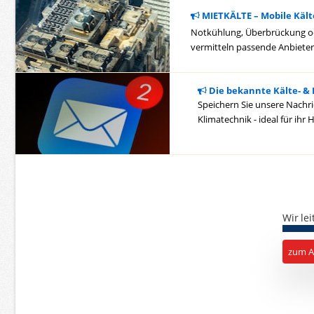
MIETKÄLTE – Mobile Käl
Notkühlung, Überbrückung ode
vermitteln passende Anbieter 
Die bekannte Kälte- &
Speichern Sie unsere Nachric
Klimatechnik - ideal für ihr
Wir lei
zum Ar