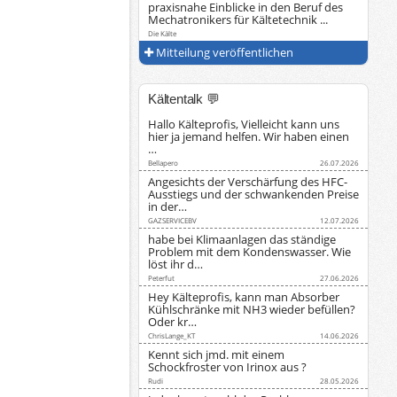
praxisnahe Einblicke in den Beruf des
Mechatronikers für Kältetechnik ...
Die Kälte
Mitteilung veröffentlichen
Kältentalk 💬
Hallo Kälteprofis, Vielleicht kann uns
hier ja jemand helfen. Wir haben einen
…
Bellapero
26.07.2026
Angesichts der Verschärfung des HFC-
Ausstiegs und der schwankenden Preise
in der…
GAZSERVICEBV
12.07.2026
habe bei Klimaanlagen das ständige
Problem mit dem Kondenswasser. Wie
löst ihr d…
Peterfut
27.06.2026
Hey Kälteprofis, kann man Absorber
Kühlschränke mit NH3 wieder befüllen?
Oder kr…
ChrisLange_KT
14.06.2026
Kennt sich jmd. mit einem
Schockfroster von Irinox aus ?
Rudi
28.05.2026