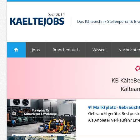
Seit 2014
Das Kältetechnik Stellenportal & Br
Jobs
Branchenbuch
Wissen
Nachrichte
KB KälteB
Kältea
Marktplatz - Gebrauch
Gebrauchtgeräte, Restposten
Als Anbieter verkaufen? Err