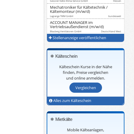
Gessner Kälte-Klima-Service GmbH
Hessen
Mechatroniker für Kältetechnik /
Kältemonteur (m/w/d)
Lagrange TWM GmbH
bundesweit
ACCOUNT MANAGER im
Vertriebsaußendienst (m/w/d)
Blauberg Ventilatoren GmbH
Deutschland West
Stellenanzeige veröffentlichen
❄ Kälteschein
Kälteschein Kurse in der Nähe
finden, Preise vergleichen
und online anmelden.
Vergleichen
Alles zum Kälteschein
❄ Mietkälte
Mobile Kälteanlagen,