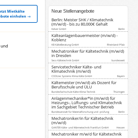
Neue Stellenangebote
etzt Mietkälte
bote einholen →
Berlin: Meister SHK / Klimatechnik
(m/w/d) - bis zu 80,000€ Gehalt
Kelver GmbH
Berlin
Kälteanlagenbauermeister (m/w/d) -
Koblenz
KB KälteBeratung GmbH
Rheinland-Pfalz
- und
Mechatroniker für Kältetechnik (m/w/d)
in Dresden
Seco Kältetechnik GmbH
bundesweit
Servicetechniker Kälte- und
Klimatechnik (m/w/d)
COOLtec Systems Klima Kälte GmbH
Bayern
Kältemeister (m/w/d) als Dozent für
Berufsschule und ÜLU
Bundesfachschule Kälte-Klima-Technik
Thüringen
Anlagenmechaniker*in (m/w/d) für
Heizungs-, Lüftungs- und Klimatechnik
im Sachgebiet Technischer Betrieb
Bundesanstalt für Materialforschung und -prüfung
Berlin
Mechatroniker/in für Kältetechnik
(m/w/d)
GANTER Kälte- und Wärmetechnik Frankfurt GmbH
Hessen
Mechatroniker m/w/d für Kältetechnik