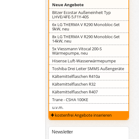
Neue Angebote
Bitzer Ecostar Außeneinheit Typ
LHVE/4FE-5.F1Y-40S
6x LG THERMA V R290 Monobloc-Set
9kW, neu
8x LG THERMA V R290 Monobloc-Set
14kW, neu
5x Viessmann Vitocal 200-S
Wärmepumpe, neu
Hisense Luft-Wasserwärmepumpe
Toshiba Drei Leiter SMMS Außengeräte
Kältemittelflaschen R410a
Kältemittelflaschen R32
Kältemittelflaschen R407
Trane - CSHA 100KE
u.v.m.
kostenfrei Angebote inserieren
Newsletter