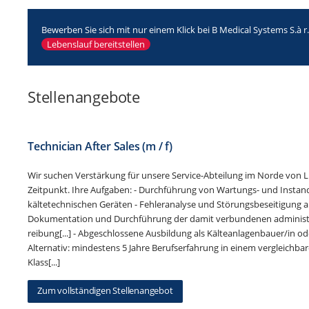
Bewerben Sie sich mit nur einem Klick bei B Medical Systems S.à r.l
Lebenslauf bereitstellen
Stellenangebote
Technician After Sales (m / f)
Wir suchen Verstärkung für unsere Service-Abteilung im Norde vo
Zeitpunkt. Ihre Aufgaben: - Durchführung von Wartungs- und Insta
kältetechnischen Geräten - Fehleranalyse und Störungsbeseitigung 
Dokumentation und Durchführung der damit verbundenen administra
reibung[...] - Abgeschlossene Ausbildung als Kälteanlagenbauer/in ode
Alternativ: mindestens 5 Jahre Berufserfahrung in einem vergleichba
Klass[...]
Zum vollständigen Stellenangebot