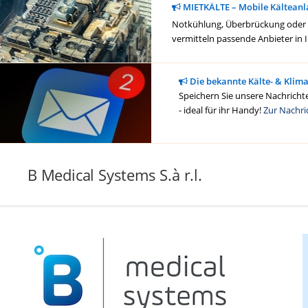
MIETKÄLTE – Mobile Kälteanl
Notkühlung, Überbrückung oder ge
vermitteln passende Anbieter in 
Die bekannte Kälte- & Klim
Speichern Sie unsere Nachrichte
- ideal für ihr Handy!
Zur Nachri
B Medical Systems S.à r.l.