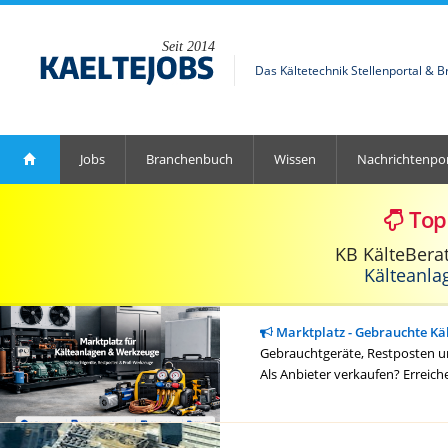
Seit 2014
Das Kältetechnik Stellenportal & 
Jobs
Branchenbuch
Wissen
Nachrichtenpor
Top
KB KälteBera
Kälteanla
Marktplatz - Gebrauchte Kä
Gebrauchtgeräte, Restposten un
Als Anbieter verkaufen? Erreich