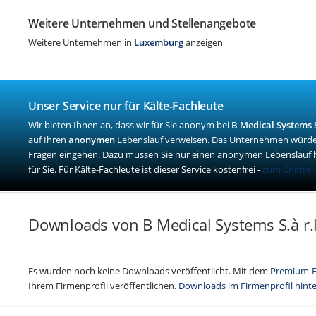
Weitere Unternehmen und Stellenangebote
Weitere Unternehmen in
Luxemburg
anzeigen
Unser Service nur für Kälte-Fachleute
Wir bieten Ihnen an, dass wir für Sie anonym bei
B Medical Systems S
auf Ihren
anonymen
Lebenslauf verweisen. Das Unternehmen würde 
Fragen eingehen. Dazu müssen Sie nur einen anonymen Lebenslauf 
für Sie. Für Kälte-Fachleute ist dieser Service kostenfrei -
zum Chiffre-
Downloads von B Medical Systems S.à r.l
Es wurden noch keine Downloads veröffentlicht. Mit dem
Premium-F
Ihrem Firmenprofil veröffentlichen.
Downloads im Firmenprofil hint