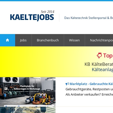
Seit 2014
Das Kältetechnik Stellenportal & 
Jobs
Branchenbuch
Wissen
Nachrichtenpor
Top
KB KälteBera
Kälteanla
Marktplatz - Gebrauchte Kä
Gebrauchtgeräte, Restposten un
Als Anbieter verkaufen? Erreich