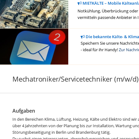
MIETKÄLTE – Mobile Kälteanl
Notkühlung, Überbrückung oder ge
vermitteln passende Anbieter in 
Die bekannte Kälte- & Klim
Speichern Sie unsere Nachrichte
- ideal für ihr Handy!
Zur Nachri
Mechatroniker/Servicetechniker (m/w/d) 
Aufgaben
In den Bereichen Klima, Lüftung, Heizung, Kälte und Elektro sind wir
über 4 Jahrzehnten von der Planung bis zur Installation, Wartung u
Störungsbeseitigung in Berlin und Brandenburg tätig.
Du suchst einen interessanten, abwechslungsreichen und anspruchsv