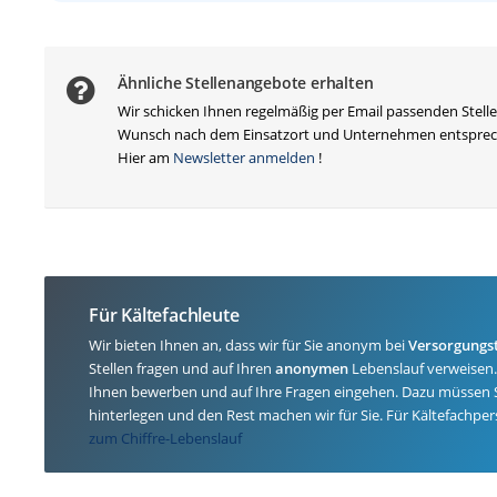
Ähnliche Stellenangebote erhalten
Wir schicken Ihnen regelmäßig per Email passenden Stell
Wunsch nach dem Einsatzort und Unternehmen entsprec
Hier am
Newsletter anmelden
!
Für Kältefachleute
Wir bieten Ihnen an, dass wir für Sie anonym bei
Versorgungs
Stellen fragen und auf Ihren
anonymen
Lebenslauf verweisen
Ihnen bewerben und auf Ihre Fragen eingehen. Dazu müssen 
hinterlegen und den Rest machen wir für Sie. Für Kältefachperso
zum Chiffre-Lebenslauf