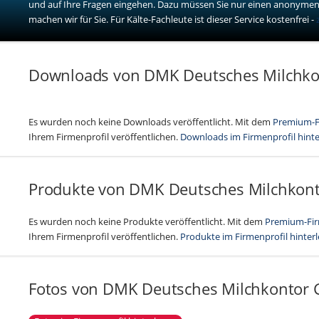
und auf Ihre Fragen eingehen. Dazu müssen Sie nur einen anonymen
machen wir für Sie. Für Kälte-Fachleute ist dieser Service kostenfrei -
Downloads von DMK Deutsches Milchk
Es wurden noch keine Downloads veröffentlicht. Mit dem
Premium-F
Ihrem Firmenprofil veröffentlichen.
Downloads im Firmenprofil hint
Produkte von DMK Deutsches Milchko
Es wurden noch keine Produkte veröffentlicht. Mit dem
Premium-Fir
Ihrem Firmenprofil veröffentlichen.
Produkte im Firmenprofil hinter
Fotos von DMK Deutsches Milchkontor