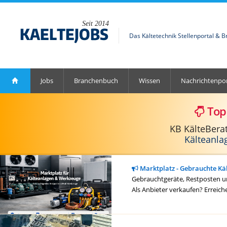
Seit 2014
Das Kältetechnik Stellenportal & 
Jobs
Branchenbuch
Wissen
Nachrichtenpor
Top
KB KälteBera
Kälteanla
Marktplatz - Gebrauchte Kä
Gebrauchtgeräte, Restposten un
Als Anbieter verkaufen? Erreich