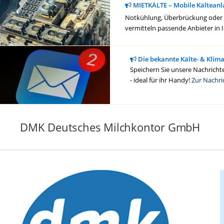
MIETKÄLTE – Mobile Kälteanl
Notkühlung, Überbrückung oder ge
vermitteln passende Anbieter in 
Die bekannte Kälte- & Klim
Speichern Sie unsere Nachrichte
- ideal für ihr Handy!
Zur Nachri
DMK Deutsches Milchkontor GmbH