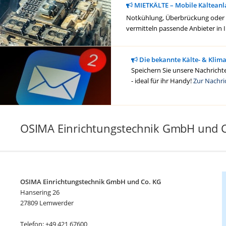
MIETKÄLTE – Mobile Kälteanl
Notkühlung, Überbrückung oder ge
vermitteln passende Anbieter in 
Die bekannte Kälte- & Klim
Speichern Sie unsere Nachrichte
- ideal für ihr Handy!
Zur Nachri
OSIMA Einrichtungstechnik GmbH und 
OSIMA Einrichtungstechnik GmbH und Co. KG
Hansering 26
27809 Lemwerder
Telefon: +49 421 67600