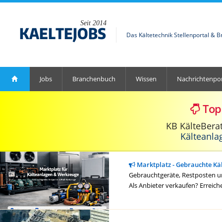
Seit 2014
Das Kältetechnik Stellenportal & 
Jobs
Branchenbuch
Wissen
Nachrichtenpor
Top
KB KälteBera
Kälteanla
Marktplatz - Gebrauchte Kä
Gebrauchtgeräte, Restposten un
Als Anbieter verkaufen? Erreich