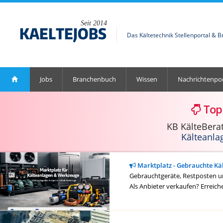
Seit 2014
Das Kältetechnik Stellenportal & 
Jobs
Branchenbuch
Wissen
Nachrichtenpor
Top
KB KälteBera
Kälteanla
Marktplatz - Gebrauchte Kä
Gebrauchtgeräte, Restposten un
Als Anbieter verkaufen? Erreich