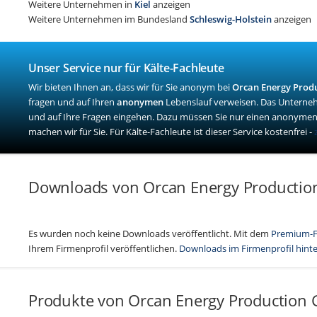
Weitere Unternehmen in
Kiel
anzeigen
Weitere Unternehmen im Bundesland
Schleswig-Holstein
anzeigen
Unser Service nur für Kälte-Fachleute
Wir bieten Ihnen an, dass wir für Sie anonym bei
Orcan Energy Prod
fragen und auf Ihren
anonymen
Lebenslauf verweisen. Das Unterne
und auf Ihre Fragen eingehen. Dazu müssen Sie nur einen anonymen
machen wir für Sie. Für Kälte-Fachleute ist dieser Service kostenfrei -
Downloads von Orcan Energy Producti
Es wurden noch keine Downloads veröffentlicht. Mit dem
Premium-F
Ihrem Firmenprofil veröffentlichen.
Downloads im Firmenprofil hint
Produkte von Orcan Energy Production