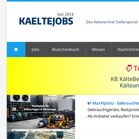
Seit 2014
Das Kältetechnik Stellenporta
Jobs
Branchenbuch
Wissen
Nachrichte
T
KB KälteB
Kältea
Marktplatz - Gebraucht
Gebrauchtgeräte, Restposten
Als Anbieter verkaufen? Err