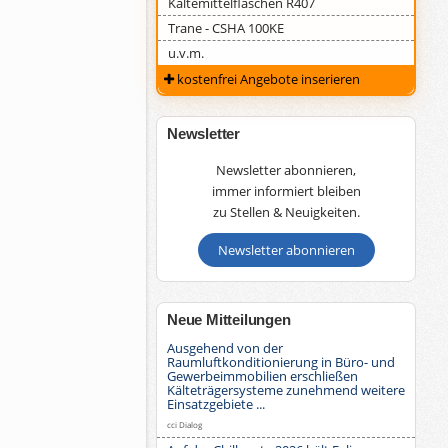
Kältemittelflaschen R407
Trane - CSHA 100KE
u.v.m.
kostenfrei Angebote inserieren
Newsletter
Newsletter abonnieren,
immer informiert bleiben
zu Stellen & Neuigkeiten.
Newsletter abonnieren
Neue Mitteilungen
Ausgehend von der
Raumluftkonditionierung in Büro- und
Gewerbeimmobilien erschließen
Kälteträgersysteme zunehmend weitere
Einsatzgebiete ...
cci Dialog