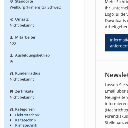
Standorte
Mehr Sichtb
Weilburg (Firmensitz), Schweiz
Ihr Untern
Logo, Bilder
Umsatz
Downloads 
Nicht bekannt
Arbeitgeberp
Mitarbeiter
Informat
100
anforder
Ausbildungsbetrieb
JA
Newsle
Kundenradius
Nicht bekannt
Lassen Sie s
Email über 
Zertifikate
Nicht bekannt
Neuigkeiten
informieren
Kategorien
(Nachrichte
Elektrotechnik
Forendiskus
Kältetechnik
Stellenanze
Klimatechnik