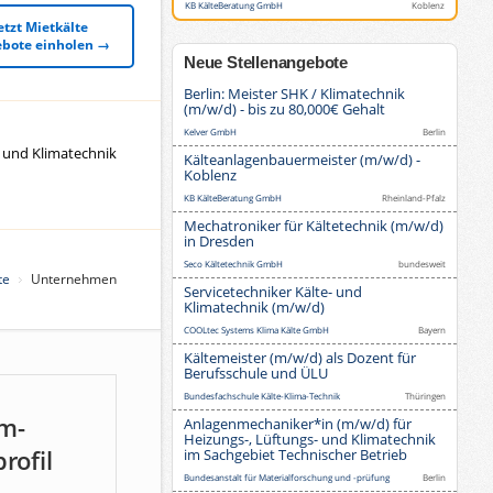
KB KälteBeratung GmbH
Koblenz
etzt Mietkälte
bote einholen →
Neue Stellenangebote
Berlin: Meister SHK / Klimatechnik
(m/w/d) - bis zu 80,000€ Gehalt
Kelver GmbH
Berlin
- und Klimatechnik
Kälteanlagenbauermeister (m/w/d) -
Koblenz
KB KälteBeratung GmbH
Rheinland-Pfalz
Mechatroniker für Kältetechnik (m/w/d)
in Dresden
Seco Kältetechnik GmbH
bundesweit
te
Unternehmen
Servicetechniker Kälte- und
Klimatechnik (m/w/d)
COOLtec Systems Klima Kälte GmbH
Bayern
Kältemeister (m/w/d) als Dozent für
Berufsschule und ÜLU
Bundesfachschule Kälte-Klima-Technik
Thüringen
m-
Anlagenmechaniker*in (m/w/d) für
Heizungs-, Lüftungs- und Klimatechnik
rofil
im Sachgebiet Technischer Betrieb
Bundesanstalt für Materialforschung und -prüfung
Berlin