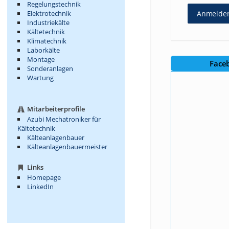
Regelungstechnik
Elektrotechnik
Anmelde
Industriekälte
Kältetechnik
Klimatechnik
Laborkälte
Montage
Face
Sonderanlagen
Wartung
Mitarbeiterprofile
Azubi Mechatroniker für
Kältetechnik
Kälteanlagenbauer
Kälteanlagenbauermeister
Links
Homepage
LinkedIn