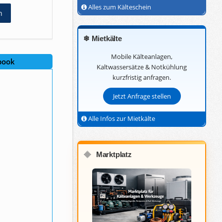
Alles zum Kälteschein
n
❄ Mietkälte
Mobile Kälteanlagen,
book
Kaltwassersätze & Notkühlung
kurzfristig anfragen.
Jetzt Anfrage stellen
Alle Infos zur Mietkälte
Marktplatz
🔶