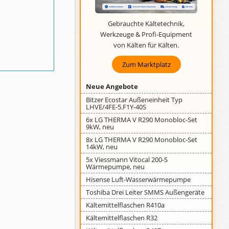
Gebrauchte Kältetechnik,
Werkzeuge & Profi-Equipment
von Kälten für Kälten.
Zum Marktplatz
Neue Angebote
Bitzer Ecostar Außeneinheit Typ
LHVE/4FE-5.F1Y-40S
6x LG THERMA V R290 Monobloc-Set
9kW, neu
8x LG THERMA V R290 Monobloc-Set
14kW, neu
5x Viessmann Vitocal 200-S
Wärmepumpe, neu
Hisense Luft-Wasserwärmepumpe
Toshiba Drei Leiter SMMS Außengeräte
Kältemittelflaschen R410a
Kältemittelflaschen R32