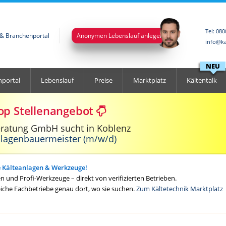
Tel: 08
l & Branchenportal
Anonymen Lebenslauf anlegen
info@ka
NEU
nportal
Lebenslauf
Preise
Marktplatz
Kältentalk
op Stellenangebot
eratung GmbH sucht in Koblenz
nlagenbauermeister (m/w/d)
e Kälteanlagen & Werkzeuge!
 und Profi-Werkzeuge – direkt von verifizierten Betrieben.
eiche Fachbetriebe genau dort, wo sie suchen.
Zum Kältetechnik Marktplatz