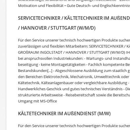
Motivation und Flexibilität • Gute Deutsch- und Englischkenntnis
SERVICETECHNIKER / KÄLTETECHNIKER IM AUßEN
/ HANNOVER / STUTTGART (W/M/D)
Für den Service unserer technisch hochwertigen Produkte such
zuverlässigen und flexiblen Mitarbeitern: SERVICETECHNIKER 
GROßRAUM INGOLSTADT / HANNOVER / STUTTGART (W/M/D) IHRE
bei anspruchsvollen Industriekunden: - Wartungs- und Instandha
beseitigung - keine Montagetätigkeiten - Fachlich kompetente 
Bestandskunden[...] - Abgeschlossene Ausbildung zum staatlich g
den Bereichen Elektrotechnik, Mechatronik, Umwelttechnik oder K
Kältetechnik, Kälteanlagenbauer oder vergleichbare Ausbildung - 
Handwerkliches Geschick und gutes technisches Verständnis - Die
strukturierte Arbeitsweise - Reisebereitschaft sowie die Bereitsc
Umgang mit MS-Office
KÄLTETECHNIKER IM AUßENDIENST (M/W)
Für den Service unserer technisch hochwertigen Produkte suche