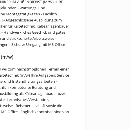
ECHNIKER IM AUßENDIENST (M/W) IHRE
riekunden - Wartungs- und
ine Montagetatigkeiten - Fachlich
.] - Abgeschlossene Ausbildung zum
iker fur Kältetechnik, Kälteanlagenbauer
g - Handwerkliches Geschick und gutes
e und strukturierte Arbeitsweise -
ungen - Sicherer Umgang mit MS-Office
 (m/w)
n wir zum nächstmöglichen Termin einen
Kältetechnik (m/w) Ihre Aufgaben: Service
s- und Instandhaltungsarbeiten -
achlich kompetente Beratung und
ausbildung als Kälteanlagenbauer bzw.
tes technisches Verständnis -
tsweise - Reisebereitschaft sowie die
MS-Office - Englischkenntnisse sind von