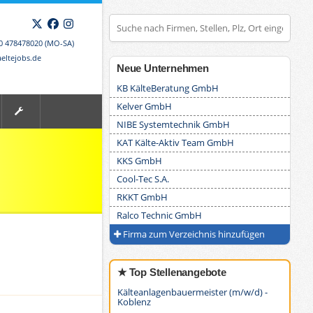
X
Facebook
Instagram
00 478478020 (MO-SA)
eltejobs.de
Neue Unternehmen
KB KälteBeratung GmbH
Kelver GmbH
NIBE Systemtechnik GmbH
KAT Kälte-Aktiv Team GmbH
KKS GmbH
Cool-Tec S.A.
RKKT GmbH
Ralco Technic GmbH
Firma zum Verzeichnis hinzufügen
★ Top Stellenangebote
Kälteanlagenbauermeister (m/w/d) -
Koblenz