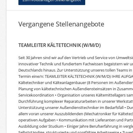
Vergangene Stellenangebote
TEAMLEITER KÄLTETECHNIK (W/M/D)
Seit 30 Jahren sind wir auf den Vertrieb und Service von Umweltsi
innovativer Technik und fundiertem Fachwissen begeistern wir u
Deutschlands hinaus. Zur Unterstützung unseres tollen Teams i
Termin eine/n: TEAMLEITER KÄLTETECHNIK (W/M/D) IHRE AUFGABE
Kältetechniker und Kälteanlagenbauer (8 Personen im Außendienst
Planung von kältetechnischen Außendiensteinsätzen in Zusammen
Servicekoordination • Organisation unseres Kältemittellagers sa
Durchführung komplexer Reparaturarbeiten in unserer Werkstatt 
Unterstützung unserer Außendiensttechniker im Bedarfsfall • Du
allem voran unserer Auszubildenden (Mechatroniker für Kältetechn
operativen Aufgaben • Kommunikation mit Lieferanten und Partne
Ausbildung oder Studium • Einiger Jahre Berufserfahrung in vergle
Selbstständige, strukturierte und sorgfältige Arbeitsweise • Zuv