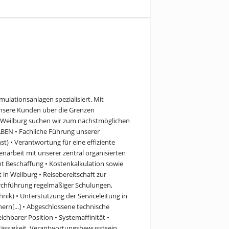
mulationsanlagen spezialisiert. Mit
nsere Kunden über die Grenzen
n Weilburg suchen wir zum nächstmöglichen
N • Fachliche Führung unserer
) • Verantwortung für eine effiziente
arbeit mit unserer zentral organisierten
mt Beschaffung • Kostenkalkulation sowie
in Weilburg • Reisebereitschaft zur
rchführung regelmäßiger Schulungen,
ik) • Unterstützung der Serviceleitung in
rn[...] • Abgeschlossene technische
ichbarer Position • Systemaffinität •
erlässigkeit, Verantwortungsbewusstsein,