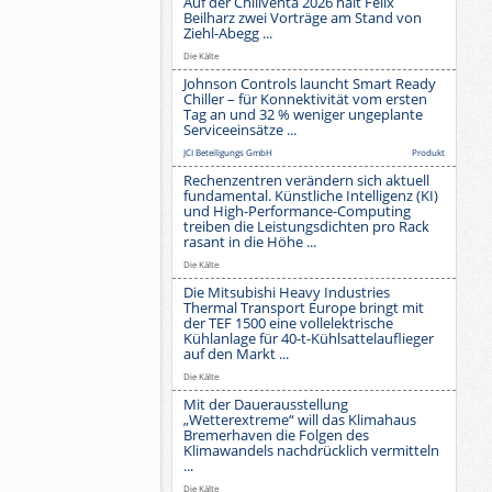
Auf der Chillventa 2026 hält Felix
Beilharz zwei Vorträge am Stand von
Ziehl-Abegg ...
Die Kälte
Johnson Controls launcht Smart Ready
Chiller – für Konnektivität vom ersten
Tag an und 32 % weniger ungeplante
Serviceeinsätze ...
JCI Beteiligungs GmbH
Produkt
Rechenzentren verändern sich aktuell
fundamental. Künstliche Intelligenz (KI)
und High-Performance-Computing
treiben die Leistungsdichten pro Rack
rasant in die Höhe ...
Die Kälte
Die Mitsubishi Heavy Industries
Thermal Transport Europe bringt mit
der TEF 1500 eine vollelektrische
Kühlanlage für 40-t-Kühlsattelauflieger
auf den Markt ...
Die Kälte
Mit der Dauerausstellung
„Wetterextreme“ will das Klimahaus
Bremerhaven die Folgen des
Klimawandels nachdrücklich vermitteln
...
Die Kälte