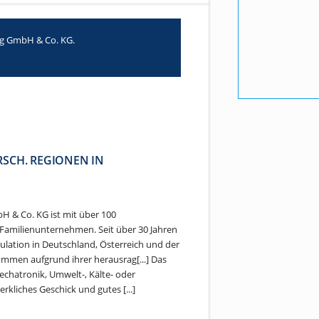
rg GmbH & Co. KG.
RSCH. REGIONEN IN
H & Co. KG ist mit über 100
 Familienunternehmen. Seit über 30 Jahren
ulation in Deutschland, Österreich und der
ommen aufgrund ihrer herausrag[...] Das
echatronik, Umwelt-, Kälte- oder
rkliches Geschick und gutes [...]