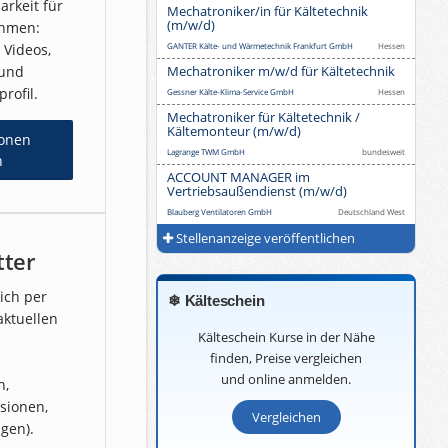
arkeit für
Mechatroniker/in für Kältetechnik
(m/w/d)
ehmen:
, Videos,
GANTER Kälte- und Wärmetechnik Frankfurt GmbH
Hessen
und
Mechatroniker m/w/d für Kältetechnik
rofil.
Gessner Kälte-Klima-Service GmbH
Hessen
Mechatroniker für Kältetechnik /
Kältemonteur (m/w/d)
ionen
Lagrange TWM GmbH
bundesweit
n
ACCOUNT MANAGER im
Vertriebsaußendienst (m/w/d)
Blauberg Ventilatoren GmbH
Deutschland West
Stellenanzeige veröffentlichen
tter
ich per
❄ Kälteschein
aktuellen
Kälteschein Kurse in der Nähe
finden, Preise vergleichen
und online anmelden.
n,
sionen,
Vergleichen
igen).