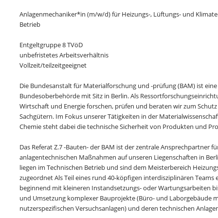
Anlagenmechaniker*in (m/w/d) für Heizungs-, Lüftungs- und Klimate
Betrieb
Entgeltgruppe 8 TVöD
unbefristetes Arbeitsverhältnis
Vollzeit/teilzeitgeeignet
Die Bundesanstalt für Materialforschung und -prüfung (BAM) ist eine
Bundesoberbehörde mit Sitz in Berlin. Als Ressortforschungseinrich
Wirtschaft und Energie forschen, prüfen und beraten wir zum Schu
Sachgütern. Im Fokus unserer Tätigkeiten in der Materialwissenschaf
Chemie steht dabei die technische Sicherheit von Produkten und Pr
Das Referat Z.7 -Bauten- der BAM ist der zentrale Ansprechpartner fü
anlagentechnischen Maßnahmen auf unseren Liegenschaften in Berl
liegen im Technischen Betrieb und sind dem Meisterbereich Heizungs
zugeordnet Als Teil eines rund 40-köpfigen interdisziplinären Teams e
beginnend mit kleineren Instandsetzungs- oder Wartungsarbeiten bi
und Umsetzung komplexer Bauprojekte (Büro- und Laborgebäude mit 
nutzerspezifischen Versuchsanlagen) und deren technischen Anlagen