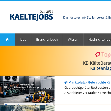
Seit 2014
Das Kältetechnik Stellenportal & 
Jobs
Branchenbuch
Wissen
Nachrichtenpor
Top
KB KälteBera
Kälteanla
Marktplatz - Gebrauchte Kä
Gebrauchtgeräte, Restposten un
Als Anbieter verkaufen? Erreich