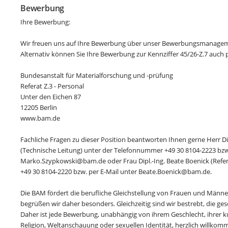
Bewerbung
Ihre Bewerbung:
Wir freuen uns auf Ihre Bewerbung über unser Bewerbungsmanagem
Alternativ können Sie Ihre Bewerbung zur Kennziffer 45/26-Z.7 auch 
Bundesanstalt für Materialforschung und -prüfung
Referat Z.3 - Personal
Unter den Eichen 87
12205 Berlin
www.bam.de
Fachliche Fragen zu dieser Position beantworten Ihnen gerne Herr Di
(Technische Leitung) unter der Telefonnummer +49 30 8104-2223 bzw.
Marko.Szypkowski@bam.de oder Frau Dipl.-Ing. Beate Boenick (Refe
+49 30 8104-2220 bzw. per E-Mail unter Beate.Boenick@bam.de.
Die BAM fördert die berufliche Gleichstellung von Frauen und Män
begrüßen wir daher besonders. Gleichzeitig sind wir bestrebt, die gese
Daher ist jede Bewerbung, unabhängig von ihrem Geschlecht, ihrer ku
Religion, Weltanschauung oder sexuellen Identität, herzlich willkom