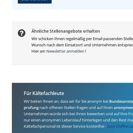
Ähnliche Stellenangebote erhalten
Wir schicken Ihnen regelmäßig per Email passenden Stell
Wunsch nach dem Einsatzort und Unternehmen entsprec
Hier am
Newsletter anmelden
!
Für Kältefachleute
Wir bieten Ihnen an, dass wir für Sie anonym bei
Bundesanstal
prüfung
nach offenen Stellen fragen und auf Ihren
anonyme
Unternehmen würde sich bei Ihnen bewerben und auf Ihre Fr
nur einen anonymen Lebenslauf hinterlegen und den Rest mach
Kältefachpersonal ist dieser Service kostenfrei -
zum Chiffre-L